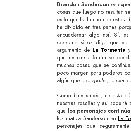
Brandon Sanderson
es expert
cosas que luego no resultan se
es lo que ha hecho con estos li
ha dividido en tres partes po
encuadernar algo así. Sí, es
creedme si os digo que no p
argumento de
La Tormenta
y
que en cierta forma se conclu
muchas cosas que se continúan
poco margen para poderos come
algún que otro
spoiler
, lo cual 
Como bien sabéis, en esta pá
nuestras reseñas y así seguirá
que
los personajes continú
los matiza Sanderson en
La T
personajes que segurament