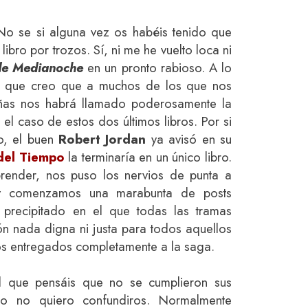
No se si alguna vez os habéis tenido que
libro por trozos. Sí, ni me he vuelto loca ni
de Medianoche
en un pronto rabioso. A lo
le que creo que a muchos de los que nos
ñas nos habrá llamado poderosamente la
el caso de estos dos últimos libros. Por si
to, el buen
Robert Jordan
ya avisó en su
del Tiempo
la terminaría en un único libro.
render, nos puso los nervios de punta a
y comenzamos una marabunta de posts
y precipitado en el que todas las tramas
ón nada digna ni justa para todos aquellos
os entregados completamente a la saga.
l que pensáis que no se cumplieron sus
o no quiero confundiros. Normalmente