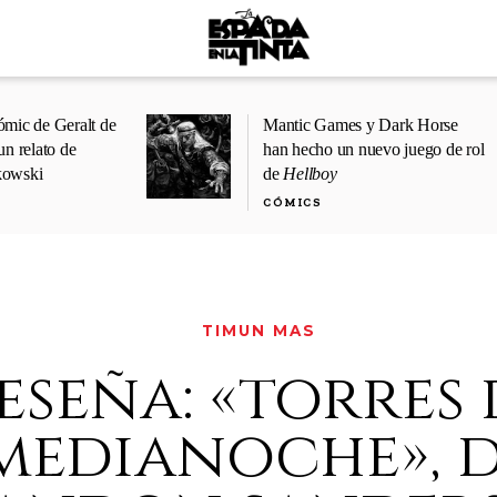
ómic de Geralt de
Mantic Games y Dark Horse
un relato de
han hecho un nuevo juego de rol
kowski
de
Hellboy
CÓMICS
TIMUN MAS
eseña: «torres 
medianoche», 