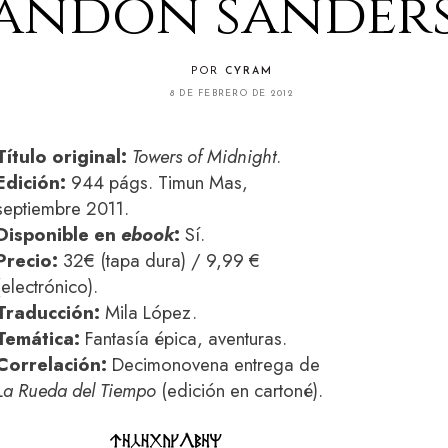
andon sander
POR
CYRAM
8 DE FEBRERO DE 2012
Título original:
Towers of Midnight
.
Edición:
944 págs. Timun Mas,
septiembre 2011.
Disponible en
ebook
:
Sí.
Precio:
32€ (tapa dura) / 9,99 €
(electrónico).
Traducción:
Mila López.
Temática:
Fantasía épica, aventuras.
Correlación:
Decimonovena entrega de
La Rueda del Tiempo
(edición en cartoné).