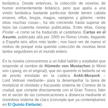
fantástica. Desde entonces, la colección de novelas de
humor enimentemente británico, pero que apela a una
visión fantástica bastante particular donde tienen cabida
enanos, elfos, brujas, magos, vampiros y gólems –entre
otras muchas cosas–, ha ido creciendo hasta superar de
lejos las cuarenta novelas publicadas. Entre ellas,
Going
Postal
–o como se ha traducido al castellano,
Cartas en el
Asunto
, publicada allá por 2005 en Reino Unido, llegando
a España seis años más tarde–, nos hace ver de nuevo el
motivo de porqué esta querida colección de novelas tiene
tantos seguidores en el mundo entero.
En la novela conoceremos a un hábil ladrón y estafador que
responde al nombre de
Húmedo von Mustachen
(o Moist
von Lipwig, en el original), que sin quererlo ni beberlo se ve
de pronto enrolado en la caótica
Ankh-Morpork
–
Lord
Vetinari mediante– para la desempeñar la tarea de
revitalizar el olvidado y fracasado sistema de Correos de la
ciudad, que compite directamente con el Gran Tronco, líder
en el sector de las comunicaciones a distancia mediante el
novedoso sistema de clacs (concepto que ya contemplamos
en
El Quinto Elefante
).