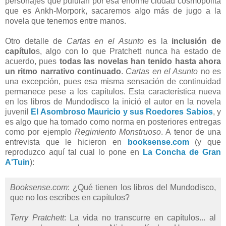
personajes que pululan por esa enorme ciudad cosmopolita
que es Ankh-Morpork, sacaremos algo más de jugo a la
novela que tenemos entre manos.
Otro detalle de
Cartas en el Asunto
es la
inclusión de
capítulo
s, algo con lo que Pratchett nunca ha estado de
acuerdo, pues
todas las novelas han tenido hasta ahora
un ritmo narrativo continuado
.
Cartas en el Asunto
no es
una excepción, pues esa misma sensación de continuidad
permanece pese a los capítulos. Esta característica nueva
en los libros de Mundodisco la inició el autor en la novela
juvenil
El Asombroso Mauricio y sus Roedores Sabios
, y
es algo que ha tomado como norma en posteriores entregas
como por ejemplo
Regimiento Monstruoso
. A tenor de una
entrevista que le hicieron en
booksense.com
(y que
reproduzco aquí tal cual lo pone en
La Concha de Gran
A'Tuin
):
Booksense.com
: ¿Qué tienen los libros del Mundodisco,
que no los escribes en capítulos?
Terry Pratchett
: La vida no transcurre en capítulos... al