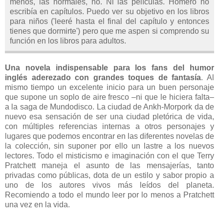
menos, las normales, no. Ni las películas. Homero no
escribía en capítulos. Puedo ver su objetivo en los libros
para niños ('leeré hasta el final del capítulo y entonces
tienes que dormirte') pero que me aspen si comprendo su
función en los libros para adultos.
Una novela indispensable para los fans del humor
inglés aderezado con grandes toques de fantasía
. Al
mismo tiempo un excelente inicio para un buen personaje
que supone un soplo de aire fresco –ni que le hiciera falta–
a la saga de Mundodisco. La ciudad de Ankh-Morpork da de
nuevo esa sensación de ser una ciudad pletórica de vida,
con múltiples referencias internas a otros personajes y
lugares que podemos encontrar en las diferentes novelas de
la colección, sin suponer por ello un lastre a los nuevos
lectores. Todo el misticismo e imaginación con el que Terry
Pratchett maneja el asunto de las mensajerías, tanto
privadas como públicas, dota de un estilo y sabor propio a
uno de los autores vivos más leídos del planeta.
Recomiendo a todo el mundo leer por lo menos a Pratchett
una vez en la vida.