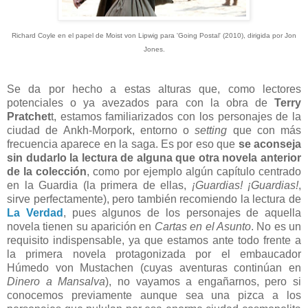
Richard Coyle en el papel de Moist von Lipwig para 'Going Postal' (2010), dirigida por Jon
Jones.
Se da por hecho a estas alturas que, como lectores
potenciales o ya avezados para con la obra de
Terry
Pratchet
t, estamos familiarizados con los personajes de la
ciudad de Ankh-Morpork, entorno o
setting
que con más
frecuencia aparece en la saga. Es por eso que
se a
conseja
sin dudarlo la lectura de alguna que otra novela anterior
de la colección
, como por ejemplo
algún capítulo centrado
en la Guardia (la primera de ellas,
¡Guardias! ¡Guardias!
,
sirve perfectamente
), pero también recomiendo la lectura de
La Verdad
, pues algunos de los personajes de aquella
novela tienen su aparición en
Cartas en el Asunto
. No es un
requisito indispensable, ya que estamos ante todo frente a
la primera novela protagonizada por el embaucador
Húmedo von Mustachen (cuyas aventuras continúan en
Dinero a Mansalva
), no vayamos a engañarnos, pero si
conocemos previamente aunque sea una pizca a los