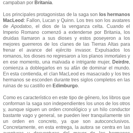
campaban por
Britania
.
Los principales protagonistas de la saga son
los hermanos
MacLeod
: Fallon, Lucan y Quinn. Los tres son los avatares
de
Apodatoo
, el dios de la venganza celta. Cuando el
Imperio Romano comenzó a extenderse por Britania, los
druidas llamaron a sus dioses y estos poseyeron a los
mejores guerreros de los clanes de las Tierras Altas para
frenar el avance del ejército invasor. Expulsados los
romanos, los dioses no regresaron a los planos inmortales y
en ese momento, una malvada e intrigante mujer,
Deirdre
,
comienza a doblegarlos en su afán de dominar el mundo.
En esta contienda, el clan MacLeod es masacrado y los tres
hermanos se esconden durante tres siglos completos en las
ruinas de su castillo en
Edimburgo
.
Como es característico en este tipo de género, los libros que
conforman la saga son independientes los unos de los otros
y, aunque siguen un orden cronológico y un hilo conductor
bastante vago y general, se pueden leer tranquilamente sin
un orden en concreto, ya que son autoconclusivos.
Concretamente, en esta entrega, la autora se centra en las