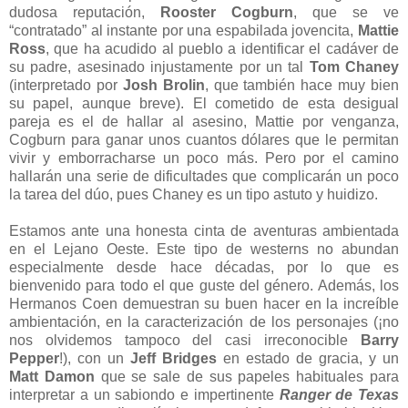
dudosa reputación,
Rooster Cogburn
, que se ve
“contratado” al instante por una espabilada jovencita,
Mattie
Ross
, que ha acudido al pueblo a identificar el cadáver de
su padre, asesinado injustamente por un tal
Tom Chaney
(interpretado por
Josh Brolin
, que también hace muy bien
su papel, aunque breve). El cometido de esta desigual
pareja es el de hallar al asesino, Mattie por venganza,
Cogburn para ganar unos cuantos dólares que le permitan
vivir y emborracharse un poco más. Pero por el camino
hallarán una serie de dificultades que complicarán un poco
la tarea del dúo, pues Chaney es un tipo astuto y huidizo.
Estamos ante una honesta cinta de aventuras ambientada
en el Lejano Oeste. Este tipo de westerns no abundan
especialmente desde hace décadas, por lo que es
bienvenido para todo el que guste del género. Además, los
Hermanos Coen demuestran su buen hacer en la increíble
ambientación, en la caracterización de los personajes (¡no
nos olvidemos tampoco del casi irreconocible
Barry
Pepper
!), con un
Jeff Bridges
en estado de gracia, y un
Matt Damon
que se sale de sus papeles habituales para
interpretar a un sabiondo e impertinente
Ranger de Texas