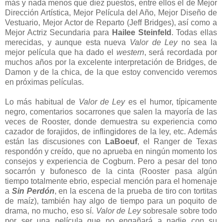
más y nada menos que diez puestos, entre ellos el de Mejor
Dirección Artística, Mejor Película del Año, Mejor Diseño de
Vestuario, Mejor Actor de Reparto (Jeff Bridges), así como a
Mejor Actriz Secundaria para
Hailee Steinfeld
. Todas ellas
merecidas, y aunque esta nueva
Valor de Ley
no sea la
mejor película que ha dado el
western
, será recordada por
muchos años por la excelente interpretación de Bridges, de
Damon y de la chica, de la que estoy convencido veremos
en próximas películas.
Lo más habitual de
Valor de Ley
es el humor, típicamente
negro, comentarios socarrones que salen la mayoría de las
veces de Rooster, donde demuestra su experiencia como
cazador de forajidos, de inflingidores de la ley, etc. Además
están las discusiones con
LaBoeuf
, el Ranger de Texas
respondón y creído, que no aprueba en ningún momento los
consejos y experiencia de Cogburn. Pero a pesar del tono
socarrón y bufonesco de la cinta (Rooster pasa algún
tiempo totalmente ebrio, especial mención para el homenaje
a
Sin Perdón
, en la escena de la prueba de tiro con tortitas
de maíz), también hay algo de tiempo para un poquito de
drama, no mucho, eso sí.
Valor de Ley
sobresale sobre todo
por ser una película que no engañará a nadie con su