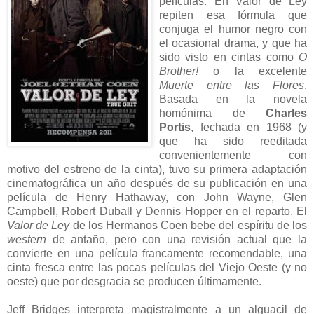
películas. En
Valor de Ley
repiten esa fórmula que
conjuga el humor negro con
el ocasional drama, y que ha
sido visto en cintas como
O
Brother!
o la excelente
Muerte entre las Flores
.
Basada en la novela
homónima de
Charles
Portis
, fechada en 1968 (y
que ha sido reeditada
convenientemente con
motivo del estreno de la cinta), tuvo su primera adaptación
cinematográfica un año después de su publicación en una
película de Henry Hathaway, con John Wayne, Glen
Campbell, Robert Duball y Dennis Hopper en el reparto. El
Valor de Ley
de los Hermanos Coen bebe del espíritu de los
western
de antaño, pero con una revisión actual que la
convierte en una película francamente recomendable, una
cinta fresca entre las pocas películas del Viejo Oeste (y no
oeste) que por desgracia se producen últimamente.
Jeff Bridges interpreta magistralmente a un alguacil de