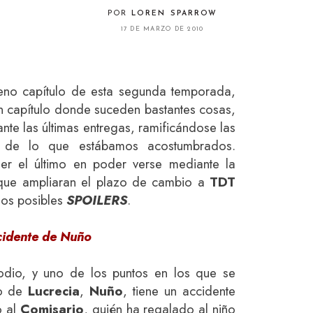
POR
LOREN SPARROW
17 DE MARZO DE 2010
eno capítulo de esta segunda temporada,
Un capítulo donde suceden bastantes cosas,
nte las últimas entregas, ramificándose las
 de lo que estábamos acostumbrados.
er el último en poder verse mediante la
e que ampliaran el plazo de cambio a
TDT
los posibles
SPOILERS
.
cidente de Nuño
sodio, y uno de los puntos en los que se
jo de
Lucrecia
,
Nuño
, tiene un accidente
o al
Comisario
, quién ha regalado al niño