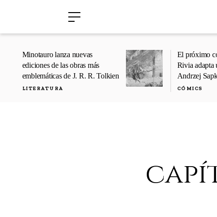
›
›
Minotauro lanza nuevas
El próximo c
ediciones de las obras más
Rivia adapta 
emblemáticas de J. R. R. Tolkien
Andrzej Sap
LITERATURA
CÓMICS
capít