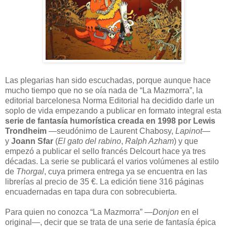
L
as plegarias han sido escuchadas, porque aunque hace
mucho tiempo que no se oía nada de “La Mazmorra”, la
editorial barcelonesa Norma Editorial ha decidido darle un
soplo de vida empezando a publicar en formato integral esta
serie de fantasía humorística creada en 1998 por Lewis
Trondheim
—seudónimo de Laurent Chabosy,
Lapinot
—
y
Joann Sfar
(
El gato del rabino
,
Ralph Azham
) y que
empezó a publicar el sello francés Delcourt hace ya tres
décadas. La serie se publicará el varios volúmenes al estilo
de
Thorgal
, cuya primera entrega ya se encuentra en las
librerías al precio de 35 €. La edición tiene 316 páginas
encuadernadas en tapa dura con sobrecubierta.
Para quien no conozca “La Mazmorra” —
Donjon
en el
original—, decir que se trata de una serie de fantasía épica