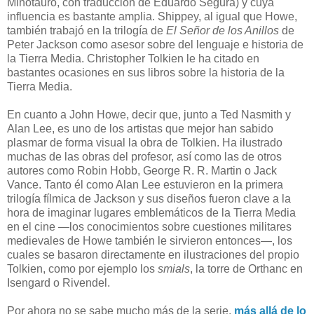
Minotauro, con traducción de Eduardo Segura) y cuya
influencia es bastante amplia. Shippey, al igual que Howe,
también trabajó en la trilogía de
El Señor de los Anillos
de
Peter Jackson como asesor sobre del lenguaje e historia de
la Tierra Media. Christopher Tolkien le ha citado en
bastantes ocasiones en sus libros sobre la historia de la
Tierra Media.
En cuanto a John Howe, decir que, junto a Ted Nasmith y
Alan Lee, es uno de los artistas que mejor han sabido
plasmar de forma visual la obra de Tolkien. Ha ilustrado
muchas de las obras del profesor, así como las de otros
autores como Robin Hobb, George R. R. Martin o Jack
Vance. Tanto él como Alan Lee estuvieron en la primera
trilogía fílmica de Jackson y sus diseños fueron clave a la
hora de imaginar lugares emblemáticos de la Tierra Media
en el cine —los conocimientos sobre cuestiones militares
medievales de Howe también le sirvieron entonces—, los
cuales se basaron directamente en ilustraciones del propio
Tolkien, como por ejemplo los
smials
, la torre de Orthanc en
Isengard o Rivendel.
Por ahora no se sabe mucho más de la serie,
más allá de lo