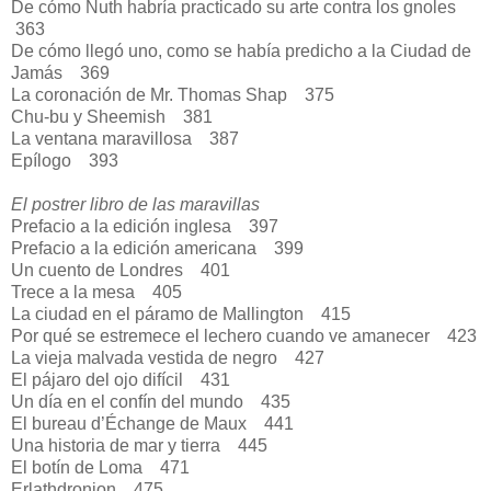
De cómo Nuth habría practicado su arte contra los gnoles
363
De cómo llegó uno, como se había predicho a la Ciudad de
Jamás
369
La coronación de Mr. Thomas Shap
375
Chu-bu y Sheemish
381
La ventana maravillosa
387
Epílogo
393
El postrer libro de las maravillas
Prefacio a la edición inglesa
397
Prefacio a la edición americana
399
Un cuento de Londres
401
Trece a la mesa
405
La ciudad en el páramo de Mallington
415
Por qué se estremece el lechero cuando ve amanecer
423
La vieja malvada vestida de negro
427
El pájaro del ojo difícil
431
Un día en el confín del mundo
435
El bureau d’Échange de Maux
441
Una historia de mar y tierra
445
El botín de Loma
471
Erlathdronion
475