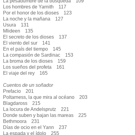
La pesadumbre de la búsqueda
109
Los hombres de Yarnith
117
Por el honor de los dioses
123
La noche y la mañana
127
Usura
131
Mlideen
135
El secreto de los dioses
137
El viento del sur
141
En el país del tiempo
145
La compasión de Sardinac
153
La broma de los dioses
159
Los sueños del profeta
161
El viaje del rey
165
Cuentos de un soñador
Prefacio
201
Poltarness, la que mira al océano
203
Blagdaross
215
La locura de Andelsprutz
221
Donde suben y bajan las mareas
225
Bethmoora
231
Días de ocio en el Yann
237
La espada y el ídolo
255