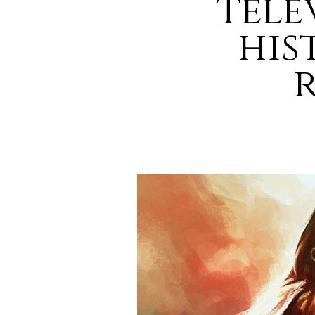
tele
his