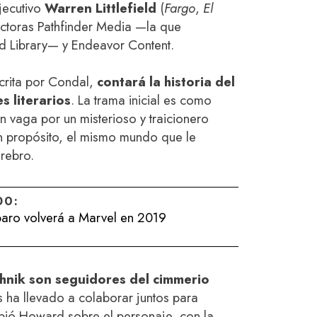
ejecutivo
Warren Littlefield
(
Fargo
,
El
ductoras Pathfinder Media —la que
rd Library— y Endeavor Content.
scrita por Condal,
contará la historia del
s literarios
. La trama inicial es como
n vaga por un misterioso y traicionero
n propósito, el mismo mundo que le
erebro.
DO:
aro volverá a Marvel en 2019
hnik son seguidores del cimmerio
es ha llevado a colaborar juntos para
ribió Howard sobre el personaje, con la