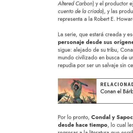
Altered Carbon
) y el productor 
cuento de la criada
), y las pro
representa a la Robert E. Howa
La serie, que estará creada y e
personaje desde sus orígene
sigue: alejado de su tribu, Cona
mundo civilizado en busca de u
repudia por ser un salvaje sin c
RELACIONA
Conan el Bárb
Por lo pronto,
Condal y Sapoc
desde hace tiempo
, lo cual l
regresar a la literatura que esc