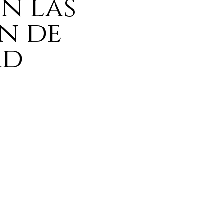
en las
n de
rd