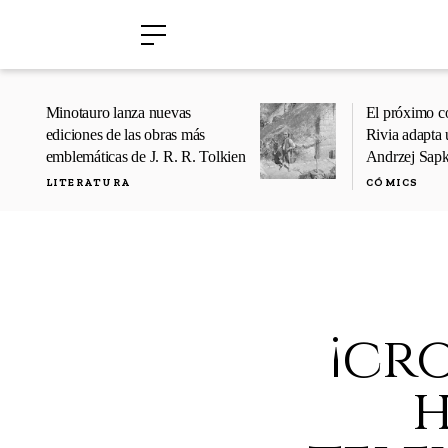
›
›
Minotauro lanza nuevas
El próximo c
ediciones de las obras más
Rivia adapta 
emblemáticas de J. R. R. Tolkien
Andrzej Sap
LITERATURA
CÓMICS
¡cr
h