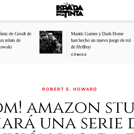
ómic de Geralt de
Mantic Games y Dark Horse
un relato de
han hecho un nuevo juego de rol
kowski
de
Hellboy
CÓMICS
ROBERT E. HOWARD
om! amazon st
ará una serie 