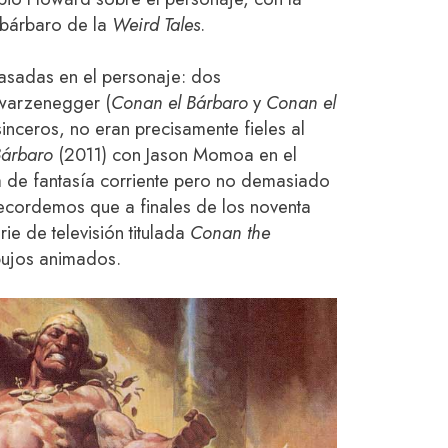
l bárbaro de la
Weird Tales
.
basadas en el personaje: dos
warzenegger (
Conan el Bárbaro
y
Conan el
sinceros, no eran precisamente fieles al
Bárbaro
(2011) con Jason Momoa en el
a de fantasía corriente pero no demasiado
Recordemos que a finales de los noventa
ie de televisión titulada
Conan the
bujos animados.