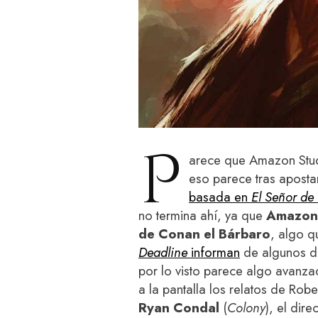
P
arece que Amazon Studio
eso parece tras apostar
basada en
El Señor de 
no termina ahí, ya que
Amazon 
de Conan el Bárbaro
, algo q
Deadline
informan
de algunos da
por lo visto parece algo avanzad
a la pantalla los relatos de Rob
Ryan Condal
(
Colony
), el dire