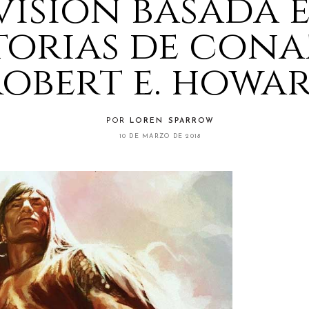
visión basada 
torias de cona
robert e. howa
POR
LOREN SPARROW
10 DE MARZO DE 2018