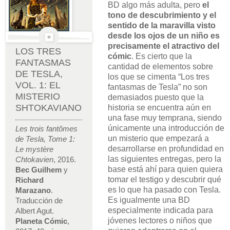
BD algo más adulta, pero
el
tono de descubrimiento y el
sentido de la maravilla visto
desde los ojos de un niño es
precisamente el atractivo del
LOS TRES
cómic
. Es cierto que la
FANTASMAS
cantidad de elementos sobre
DE TESLA,
los que se cimenta “Los tres
VOL. 1: EL
fantasmas de Tesla” no son
MISTERIO
demasiados puesto que la
SHTOKAVIANO
historia se encuentra aún en
una fase muy temprana, siendo
únicamente una introducción de
Les trois fantômes
un misterio que empezará a
de Tesla, Tome 1:
desarrollarse en profundidad en
Le mystère
las siguientes entregas, pero la
Chtokavien
, 2016.
base está ahí para quien quiera
Bec Guilhem
y
tomar el testigo y descubrir qué
Richard
es lo que ha pasado con Tesla.
Marazano
.
Es igualmente una BD
Traducción de
especialmente indicada para
Albert Agut.
jóvenes lectores o niños que
Planeta Cómic
,