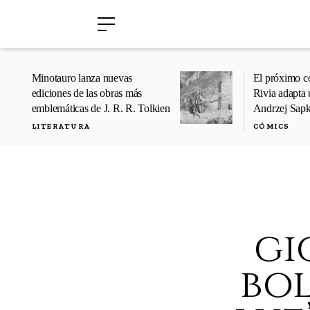
›
›
Minotauro lanza nuevas
El próximo c
ediciones de las obras más
Rivia adapta 
emblemáticas de J. R. R. Tolkien
Andrzej Sap
LITERATURA
CÓMICS
gi
bol