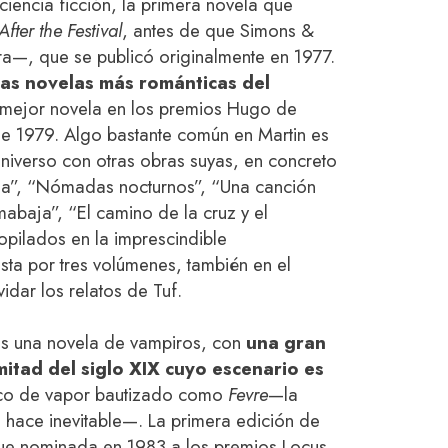
iencia ficción, la primera novela que
After the Festival
, antes de que Simons &
ura—, que se publicó originalmente en 1977.
as novelas más románticas del
mejor novela en los premios Hugo de
 de 1979. Algo bastante común en Martin es
niverso con otras obras suyas, en concreto
ena”, “Nómadas nocturnos”, “Una canción
abaja”, “El camino de la cruz y el
pilados en la imprescindible
sta por tres volúmenes, también en el
dar los relatos de Tuf.
s una novela de vampiros, con
una gran
itad del siglo XIX
cuyo escenario es
co de vapor bautizado como
Fevre
—la
hace inevitable—. La primera edición de
 fue nominada en 1983 a los premios Locus