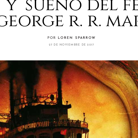
’ y ‘sueño del f
george r. r. ma
POR
LOREN SPARROW
27 DE NOVIEMBRE DE 2017