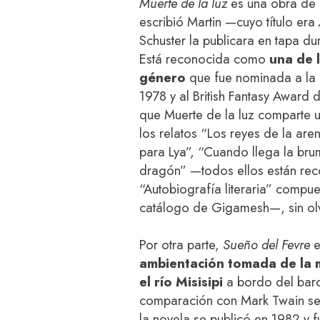
Muerte de la luz
es una obra de c
escribió Martin —cuyo título era
Schuster la publicara en tapa d
Está reconocida como
una de l
género
que fue nominada a la 
1978 y al British Fantasy Award
que Muerte de la luz comparte u
los relatos “Los reyes de la ar
para Lya”, “Cuando llega la brum
dragón” —todos ellos están reco
“Autobiografía literaria” compue
catálogo de Gigamesh—, sin olvi
Por otra parte,
Sueño del Fevre
e
ambientación tomada de la m
el río Misisipi
a bordo del bar
comparación con Mark Twain se 
la novela se publicó en 1982 y