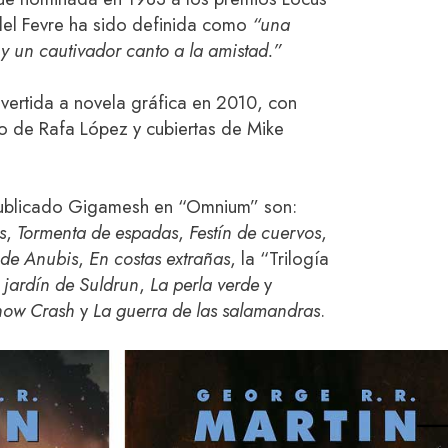
el Fevre ha sido definida como
“una
y un cautivador canto a la amistad.”
ertida a novela gráfica en 2010, con
o de Rafa López y cubiertas de Mike
 publicado Gigamesh en “Omnium” son:
s
,
Tormenta de espadas
,
Festín de cuervos
,
 de Anubis
,
En costas extrañas
, la “Trilogía
l jardín de Suldrun
,
La perla verde
y
now Crash
y
La guerra de las salamandras
.