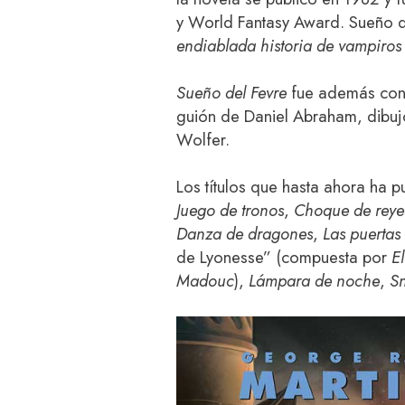
y World Fantasy Award. Sueño d
endiablada historia de vampiros 
Sueño del Fevre
fue además conv
guión de Daniel Abraham, dibuj
Wolfer.
Los títulos que hasta ahora ha
Juego de tronos
,
Choque de reye
Danza de dragones
,
Las puertas
de Lyonesse” (compuesta por
E
Madouc
),
Lámpara de noche
,
S