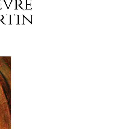
evre’
rtin