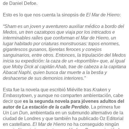
de Daniel Defoe.
Esto es lo que nos cuenta la sinopsis de
El Mar de Hierro
:
“Sham es un joven y aventurero auxiliar médico a bordo del
Medos, un tren cazatopos que viaja por los intricados e
interminables raíles que conforman el Mar de Hierro, un
lugar habitado por criaturas monstruosas: topos enormes,
gigantescos gusanos, tijeretas feroces y conejos
sanguinarios, entre otros. Entonces, la tripulación del Medos
inicia su expedición: la caza de un «toporrible» que, al igual
que Moby Dick al capitán Ahab, trae de cabeza a la capitana
Abacat Naphi, quien busca dar muerte a la bestia y
deshacerse de sus demonios interiores.”
Esta fue la novela que escribió Miéville tras
Kraken
y
Embassytown
, y aunque no comparten ambientación, cabe
decir que
es la segunda novela para jóvenes adultos del
autor de
La estación de la calle Perdido
. La primera fue
Un Lun Dun
, ambientada en un submundo alternativo de la
ciudad de Londres y que también ha publicado Oz Editorial
en castellano.
El Mar de Hierro
no ha conseguido ningún