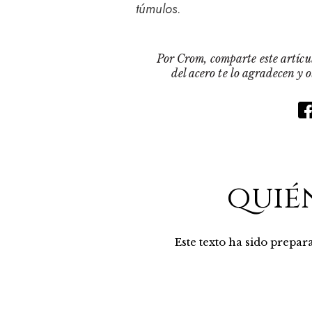
túmulos
.
Por Crom, comparte este artícul
del acero te lo agradecen y 
quié
Este texto ha sido prepa