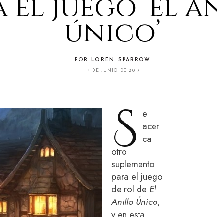
 el juego ‘el a
único’
POR
LOREN SPARROW
14 DE JUNIO DE 2017
S
e
acer
ca
otro
suplemento
para el juego
de rol de
El
Anillo Único
,
y en esta