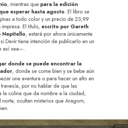
nio
, mientras que
para la edición
 que esperar hasta agosto
. El libro se
áginas a todo color y un precio de 23,99
 impresa. El título,
escrito por Gareth
 Nepitello
, estará por ahora únicamente
i Devir tiene intención de publicarlo en un
e así sea—.
ugar donde se puede encontrar la
sador
, donde se come bien y se bebe aún
ezar una aventura o para hacer un alto en
travesía, por no hablar de que las
ta la colina que da nombre a la ciudad,
 norte, ocultan misterios que Aragorn,
ien.