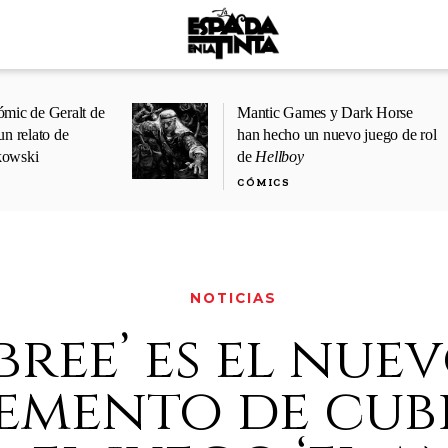
ómic de Geralt de
Mantic Games y Dark Horse
un relato de
han hecho un nuevo juego de rol
kowski
de
Hellboy
CÓMICS
NOTICIAS
‘bree’ es el nue
emento de cubi