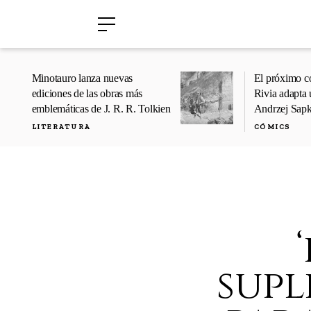
›
›
Minotauro lanza nuevas
El próximo c
ediciones de las obras más
Rivia adapta 
emblemáticas de J. R. R. Tolkien
Andrzej Sap
LITERATURA
CÓMICS
supl