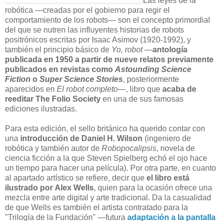
Las leyes de la
robótica —creadas por el gobierno para regir el
comportamiento de los robots— son el concepto primordial
del que se nutren las influyentes historias de robots
positrónicos escritas por Isaac Asimov (1920-1992), y
también el principio básico de
Yo, robot
—
antología
publicada en 1950 a partir de nueve relatos previamente
publicados en revistas como
Astounding Science
Fiction
o
Super Science Stories
, posteriormente
aparecidos en
El robot completo
—, libro que
acaba de
reeditar The Folio Society
en una de sus famosas
ediciones ilustradas.
Para esta edición, el sello británico ha querido contar con
una
introducción de Daniel H. Wilson
(ingeniero de
robótica y también autor de
Robopocalipsis
, novela de
ciencia ficción a la que Steven Spielberg echó el ojo hace
un tiempo para hacer una película). Por otra parte, en cuanto
al apartado artístico se refiere, decir que
el libro está
ilustrado por Alex Wells
, quien para la ocasión ofrece una
mezcla entre arte digital y arte tradicional. Da la casualidad
de que Wells es también el artista contratado para la
"Trilogía de la Fundación" —futura
adaptación a la pantalla