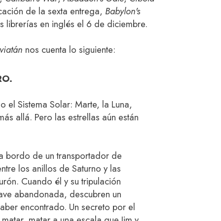
icación de la sexta entrega,
Babylon's
s librerías en inglés el 6 de diciembre.
eviatán
nos cuenta lo siguiente:
RO.
 el Sistema Solar: Marte, la Luna,
más allá. Pero las estrellas aún están
a bordo de un transportador de
ntre los anillos de Saturno y las
urón. Cuando él y su tripulación
 nave abandonada, descubren un
aber encontrado. Un secreto por el
 matar, matar a una escala que Jim y