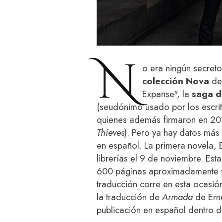
N
o era ningún secreto
colección Nova
de 
Expanse", la
saga d
(seudónimo usado por los escri
quienes además firmaron en 20
Thieves
). Pero ya hay datos más
en español. La primera novela, El
librerías el 9 de noviembre. Est
600 páginas aproximadamente y 
traducción corre en esta ocasió
la traducción de
Armada
de Ern
publicación en español dentro d