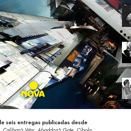
de seis entregas publicadas desde
,
Caliban's War
,
Abaddon's Gate
,
Cibola