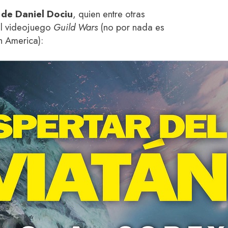
s de Daniel Dociu
, quien entre otras
el videojuego
Guild Wars
(no por nada es
h America):