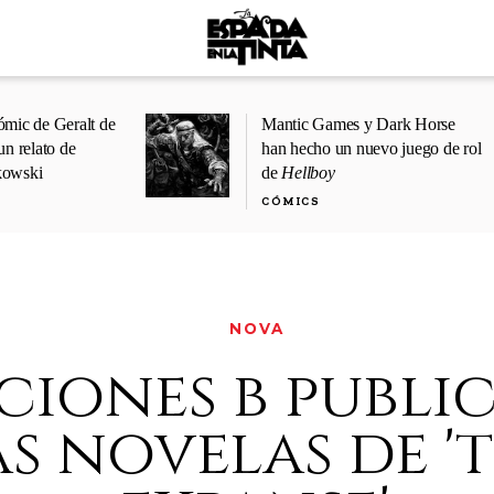
ómic de Geralt de
Mantic Games y Dark Horse
un relato de
han hecho un nuevo juego de rol
kowski
de
Hellboy
CÓMICS
NOVA
ciones b publi
as novelas de '