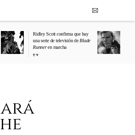
Ridley Scott confirma que hay
una serie de televisión de
Blade
Runner
en marcha
TV
cará
the