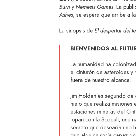
Burn
y
Nemesis Games
. La publ
Ashes
, se espera que arribe a la
La sinopsis de
El despertar del l
BIENVENIDOS AL FUTU
La humanidad ha colonizado
el cinturón de asteroides y 
fuera de nuestro alcance.
Jim Holden es segundo de 
hielo que realiza misiones e
estaciones mineras del Cint
topan con la Scopuli, una
secreto que desearían no h
que alguien sería capaz de