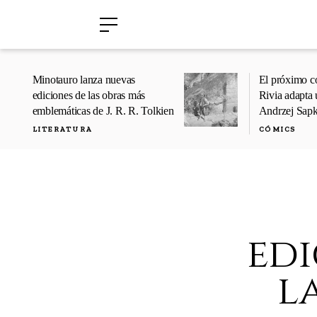
›
›
Minotauro lanza nuevas
El próximo c
ediciones de las obras más
Rivia adapta 
emblemáticas de J. R. R. Tolkien
Andrzej Sap
LITERATURA
CÓMICS
edi
l