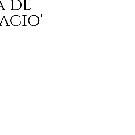
a de
pacio'