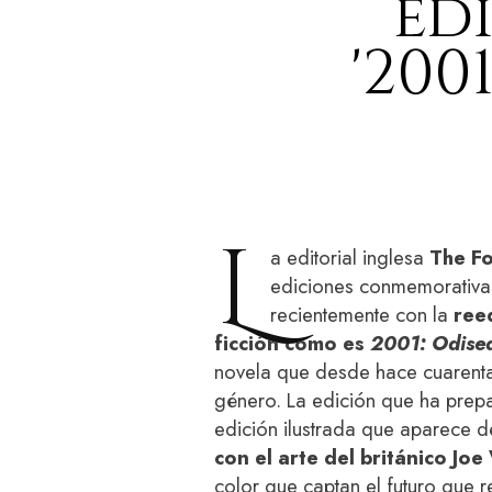
ed
'200
L
a editorial inglesa
The Fo
ediciones conmemorativas 
recientemente con la
reed
ficción como es
2001: Odisea
novela que desde hace cuarenta
género. La edición que ha prepa
edición ilustrada que aparece d
con el arte del británico Joe
color que captan el futuro que re