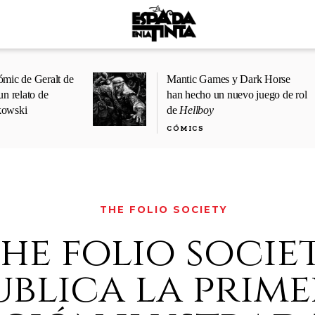
ómic de Geralt de
Mantic Games y Dark Horse
un relato de
han hecho un nuevo juego de rol
kowski
de
Hellboy
CÓMICS
THE FOLIO SOCIETY
he folio socie
ublica la prim