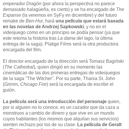
emperador Dragón
(por ahora la perspectiva no parece
demasiado halagüeña, es cierto) y se ha encargado de
The
Expanse
(la veremos en SyFy en diciembre) y del futuro
remake de
Ben-Hur
, hará
una película que estará basada
en las novelas de Andrzej Sapkowski
, y no en el
videojuego como en un principio se podía pensar (ya que
este retoma la historia tras
La dama del lago
, la última
entrega de la saga). Platige Films será la otra productora
encargada del film.
El director encargado de la dirección será Tomasz Bagiński
(
The Cathedral
), quien dirigió en su momento las
cinemáticas de las dos primeras entregas de videojuegos
de la saga "The Witcher". Por su parte, Thania St. John
(
Grimm
,
Chicago Fire
) será la encargada de escribir el
guión.
La película será una introducción del personaje
quien,
por si alguien no lo conoce, es un cazador que da caza a
monstruos a cambio de dinero y que vive en un mundo
cuyos habitantes (los mismos que alquilan sus servicios)
sienten rechazo por los de su clase.
La película de Geralt