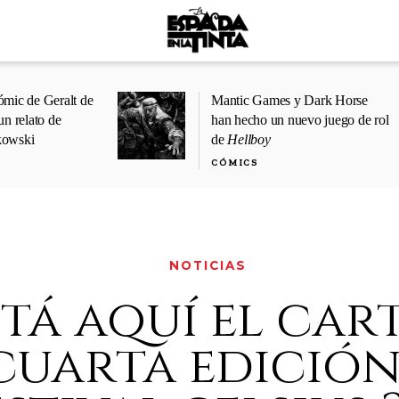
ómic de Geralt de
Mantic Games y Dark Horse
un relato de
han hecho un nuevo juego de rol
kowski
de
Hellboy
CÓMICS
NOTICIAS
stá aquí el car
cuarta edición