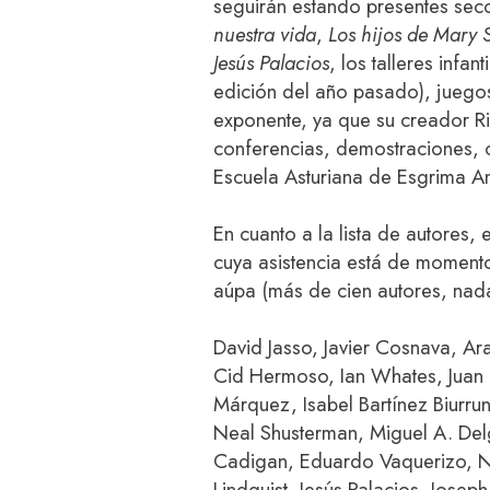
seguirán estando presentes se
nuestra vida
,
Los hijos de Mary 
Jesús Palacios
, los talleres infan
edición del año pasado), juegos
exponente, ya que su creador Ricá
conferencias, demostraciones, c
Escuela Asturiana de Esgrima A
En cuanto a la lista de autores,
cuya asistencia está de moment
aúpa (más de cien autores, nad
David Jasso, Javier Cosnava, A
Cid Hermoso, Ian Whates, Juan 
Márquez, Isabel Bartínez Biurru
Neal Shusterman, Miguel A. Del
Cadigan, Eduardo Vaquerizo, N
Lindquist, Jesús Palacios, Joseph