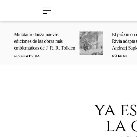
›
›
Minotauro lanza nuevas
El próximo c
ediciones de las obras más
Rivia adapta 
emblemáticas de J. R. R. Tolkien
Andrzej Sap
LITERATURA
CÓMICS
ya e
la 