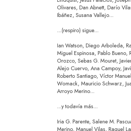
Olivares, Dan Abnett, Darío Vil
Ibáñez, Susana Vallejo...
...(respiro) sigue...
Ian Watson, Diego Arboleda, Ra
Miguel Espinosa, Pablo Bueno, R
Orozco, Sebas G. Mouret, Javie
Alejo Cuervo, Ana Campoy, Javi
Roberto Santiago, Víctor Manuel
Womack, Mauricio Schwarz, Jua
Arroyo Merino...
...y todavía más...
Iria G. Parente, Salene M. Pas
Merino, Manuel Vilas, Raquel Lan