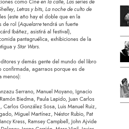
cciones como
Cine en la calle
,
Las series de
Shelley
,
Letras y bits
,
La noche de culto de
tiles (este año hay el doble que en la
 de rol (
Aquelarre
tendrá un fuerte
rd Ibáñez, asistirá al festival),
omida pantagruélica, exhibiciones de la
ntigua y
Star Wars
.
 editores y demás gente del mundo del libro
o confirmada, agarraos porque es de
a menos):
ranzazu Serrano, Manuel Moyano, Ignacio
Ramón Biedma, Paula Lapido, Juan Carlos
n, Carlos González Sosa, Luis Manuel Ruiz,
gado, Miguel Martínez, Néstor Rubio, Pat
ancy Kress, Ramsey Campbell, John Ajvide
 Delaney, Jorge Carrión, Marc Vigil, Javier