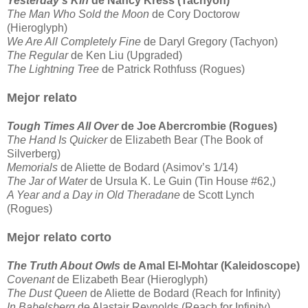
Yesterday’s Kin
de Nancy Kress (Tachyon)
T
he Man Who Sold the Moon
de Cory Doctorow
(Hieroglyph)
We Are All Completely Fine
de Daryl Gregory (Tachyon)
The Regular
de Ken Liu (Upgraded)
The Lightning Tree
de Patrick Rothfuss (Rogues)
Mejor
relato
Tough Times All Over
de Joe Abercrombie (Rogues)
The Hand Is Quicker
de Elizabeth Bear (The Book of
Silverberg)
Memorials
de Aliette de Bodard (Asimov’s 1/14)
The Jar of Water
de Ursula K. Le Guin (Tin House #62,)
A Year and a Day in Old Theradane
de Scott Lynch
(Rogues)
Mejor relato corto
The Truth About Owls
de Amal El-Mohtar (Kaleidoscope)
Covenant
de Elizabeth Bear (Hieroglyph)
The Dust Queen
de Aliette de Bodard (Reach for Infinity)
In Babelsberg
de Alastair Reynolds (Reach for Infinity)