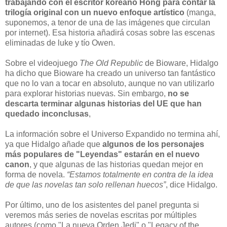
trabajando con el escritor koreano Hong para contar la
trilogía original con un nuevo enfoque artístico
(manga,
suponemos, a tenor de una de las imágenes que circulan
por internet). Esa historia añadirá cosas sobre las escenas
eliminadas de luke y tío Owen.
Sobre el videojuego
The Old Republic
de Bioware, Hidalgo
ha dicho que Bioware ha creado un universo tan fantástico
que no lo van a tocar en absoluto, aunque no van utilizarlo
para explorar historias nuevas. Sin embargo,
no se
descarta terminar algunas historias del UE que han
quedado inconclusas
,
La información sobre el Universo Expandido no termina ahí,
ya que Hidalgo añade que
algunos de los personajes
más populares de "Leyendas" estarán en el nuevo
canon
, y que algunas de las historias quedan mejor en
forma de novela.
“Estamos totalmente en contra de la idea
de que las novelas tan solo rellenan huecos”
, dice Hidalgo.
Por último, uno de los asistentes del panel pregunta si
veremos más series de novelas escritas por múltiples
autores (como "La nueva Orden Jedi" o "Legacy of the