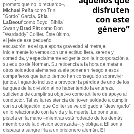
aquellos que
prometo que no lo recuerdo–,
disfruten
Michael Peña
como Trini
"Gordo" Garcia,
Shia
con este
LaBeouf
como Boyd "Biblia"
género”
Swan y
Brad Pitt
como Don
"Wardaddy" Collier. Éste último,
el jefe de ese pequeño
escuadrón, es el que aporta gravedad al metraje.
Inicialmente lo vemos con una actitud fiera, serena y
comedida, y especialmente exigente con la incorporación a
su equipo de Norman. Su reticencia a la hora de matar a
otros soldados alemanes suele poner en riesgo a esos
compañeros que tanto tiempo han conseguido sobrevivir
juntos, llegando incluso a provocar la pérdida de uno de los
tanques de la división al no haber tenido la entereza
suficiente de cumplir su objetivo como artillero de apoyo al
conductor. Tal es la resistencia del joven soldado a cumplir
con su obligación, que Collier se ve obligado a "desvirgarlo"
en lo relacionado con la vida y la muerte. Le pone una
pistola en la mano –mientras está rodeado de los demás
miembros de la división acorazada–, y obliga a Ellison a
disparar a sangre fría a un prisionero alemán.
El