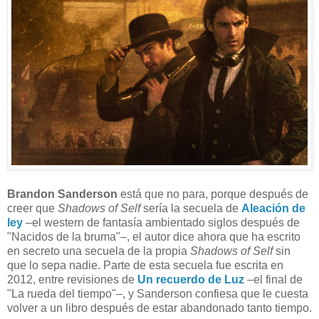
Brandon Sanderson
está que no para, porque después de
creer que
Shadows of Self
sería la secuela de
Aleación de
ley
–el western de fantasía ambientado siglos después de
"Nacidos de la bruma"–, el autor dice ahora que ha escrito
en secreto una secuela de la propia
Shadows of Self
sin
que lo sepa nadie. Parte de esta secuela fue escrita en
2012, entre revisiones de
Un recuerdo de Luz
–el final de
"La rueda del tiempo"–, y Sanderson confiesa que le cuesta
volver a un libro después de estar abandonado tanto tiempo.