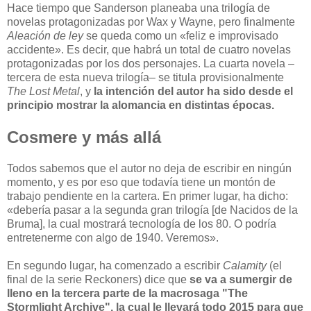
Hace tiempo que Sanderson planeaba una trilogía de
novelas protagonizadas por Wax y Wayne, pero finalmente
Aleación de ley
se queda como un «feliz e improvisado
accidente». Es decir, que habrá un total de cuatro novelas
protagonizadas por los dos personajes. La cuarta novela –
tercera de esta nueva trilogía– se titula provisionalmente
The Lost Metal
, y
la intención del autor ha sido desde el
principio mostrar la alomancia en distintas épocas.
Cosmere y más allá
Todos sabemos que el autor no deja de escribir en ningún
momento, y es por eso que todavía tiene un montón de
trabajo pendiente en la cartera. En primer lugar, ha dicho:
«debería pasar a la segunda gran trilogía [de Nacidos de la
Bruma], la cual mostrará tecnología de los 80. O podría
entretenerme con algo de 1940. Veremos».
En segundo lugar, ha comenzado a escribir
Calamity
(el
final de la serie Reckoners) dice que
se va a sumergir de
lleno en la tercera parte de la macrosaga "The
Stormlight Archive", la cual le llevará todo 2015 para que