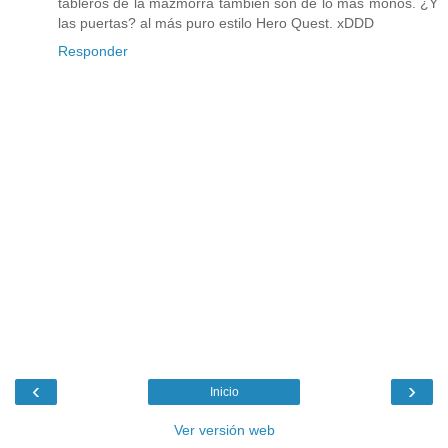
tableros de la mazmorra también son de lo más monos. ¿Y
las puertas? al más puro estilo Hero Quest. xDDD
Responder
‹
›
Inicio
Ver versión web