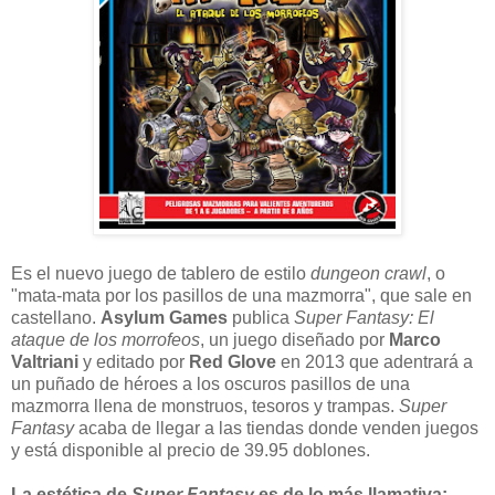
E
s el nuevo juego de tablero de estilo
dungeon crawl
, o
"mata-mata por los pasillos de una mazmorra", que sale en
castellano.
Asylum Games
publica
Super Fantasy: El
ataque de los morrofeos
, un juego diseñado por
Marco
Valtriani
y editado por
Red Glove
en 2013 que adentrará a
un puñado de héroes a los oscuros pasillos de una
mazmorra llena de monstruos, tesoros y trampas.
Super
Fantasy
acaba de llegar a las tiendas donde venden juegos
y está disponible al precio de 39.95 doblones.
La estética de
Super Fantasy
es de lo más llamativa: