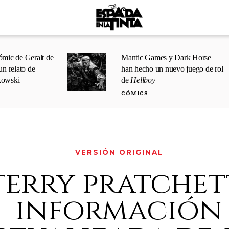
ómic de Geralt de
Mantic Games y Dark Horse
un relato de
han hecho un nuevo juego de rol
kowski
de
Hellboy
CÓMICS
VERSIÓN ORIGINAL
terry pratchet
información