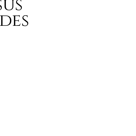
sus
des