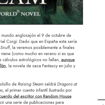
 del mundo anglosajón el 9 de octubre de
rial Corgi. Dado que en España esta sería
e
Snuff
, la veremos posiblemente a finales
e viene (como mucho en verano si es que
os cálculos astrológicos no fallan,
aunque
llán
, la novela de saca Fantascy en julio y
olsillo de
Raising Steam
saldrá
Dragons at
es
, el primer cuento infantil ilustrado por
cuerdo del escritor con Random House
ir una serie de publicaciones para