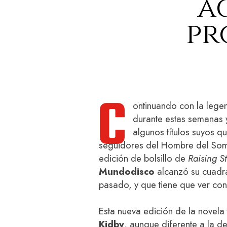
a
pr
C
ontinuando con la lege
durante estas semanas 
algunos títulos suyos q
seguidores del Hombre del Sombr
edición de bolsillo de
Raising S
Mundodisco
alcanzó su cuadr
pasado, y que tiene que ver con
Esta nueva edición de la novela
Kidby
, aunque diferente a la d