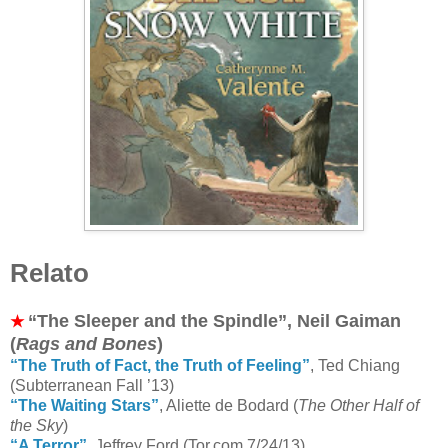
Relato
“The Sleeper and the Spindle”, Neil Gaiman
★
(
Rags and Bones
)
“The Truth of Fact, the Truth of Feeling”
, Ted Chiang
(Subterranean Fall ’13)
“The Waiting Stars”
, Aliette de Bodard (
The Other Half of
the Sky
)
“A Terror”
, Jeffrey Ford (Tor.com 7/24/13)