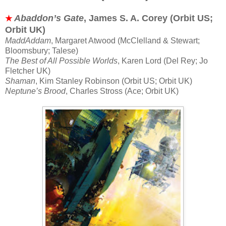
Abaddon’s Gate
, James S. A. Corey (Orbit US;
★
Orbit UK)
MaddAddam
, Margaret Atwood (McClelland & Stewart;
Bloomsbury; Talese)
The Best of All Possible Worlds
, Karen Lord (Del Rey; Jo
Fletcher UK)
Shaman
, Kim Stanley Robinson (Orbit US; Orbit UK)
Neptune’s Brood
, Charles Stross (Ace; Orbit UK)