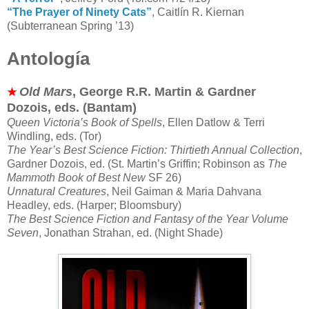
“The Prayer of Ninety Cats”
, Caitlín R. Kiernan
(Subterranean Spring ’13)
Antología
Old Mars
, George R.R. Martin & Gardner
★
Dozois, eds. (Bantam)
Queen Victoria’s Book of Spells
, Ellen Datlow & Terri
Windling, eds. (Tor)
The Year’s Best Science Fiction: Thirtieth Annual Collection
,
Gardner Dozois, ed. (St. Martin’s Griffin; Robinson as
The
Mammoth Book of Best New
SF 26)
Unnatural Creatures
, Neil Gaiman & Maria Dahvana
Headley, eds. (Harper; Bloomsbury)
The Best Science Fiction and Fantasy of the Year Volume
Seven
, Jonathan Strahan, ed. (Night Shade)