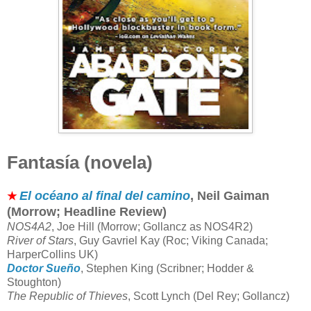
Fantasía (novela)
El océano al final del camino
, Neil Gaiman
★
(Morrow; Headline Review)
NOS4A2
, Joe Hill (Morrow; Gollancz as NOS4R2)
River of Stars
, Guy Gavriel Kay (Roc; Viking Canada;
HarperCollins UK)
Doctor Sueño
, Stephen King (Scribner; Hodder &
Stoughton)
The Republic of Thieves
, Scott Lynch (Del Rey; Gollancz)