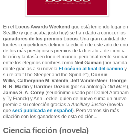
E
n el
Locus Awards Weekend
que está teniendo lugar en
Seattle (y que acaba justo hoy) se han dado a conocer los
ganadores de los premios Locus
. Una gran cantidad de
fuertes competidores definen la edición de este año de uno
de los más prestigiosos premios de la literatura de ciencia
ficción y fantasía en todo el mundo, pero finalmente suenan
entre los elegidos nombres como
Neil Gaiman
(por partida
doble gracias a su novela
El océano al final del camino
y
su relato "The Sleeper and the Spindle"),
Connie
Willis
,
Catherynne M. Valente
,
Jeff VanderMeer
,
George
R. R. Martin
y
Gardner Dozois
(por su antología
Old Mars
),
James S. A. Corey
(seudónimo usado por Daniel Abraham
y Ty Franck) y Ann Leckie, quien de nuevo suma un nuevo
premio a su colección gracias a
Ancillary Justice
(novela
que
será publicada en español
). Pero vamos sin más
dilación con los ganadores de esta edición...
Ciencia ficción (novela)