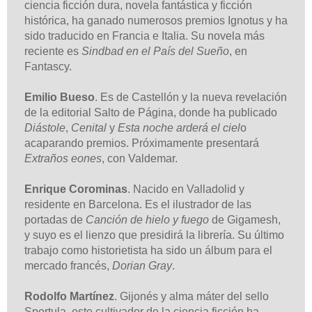
ciencia ficción dura, novela fantástica y ficción
histórica, ha ganado numerosos premios Ignotus y ha
sido traducido en Francia e Italia. Su novela más
reciente es
Sindbad en el País del Sueño
, en
Fantascy.
Emilio Bueso
. Es de Castellón y la nueva revelación
de la editorial Salto de Página, donde ha publicado
Diástole
,
Cenital
y
Esta noche arderá el ciel
o
acaparando premios. Próximamente presentará
Extraños eones
, con Valdemar.
Enrique Corominas
. Nacido en Valladolid y
residente en Barcelona. Es el ilustrador de las
portadas de
Canción de hielo y fuego
de Gigamesh,
y suyo es el lienzo que presidirá la librería. Su último
trabajo como historietista ha sido un álbum para el
mercado francés,
Dorian Gray
.
Rodolfo Martínez
. Gijonés y alma máter del sello
Sportula, este cultivador de la ciencia ficción ha