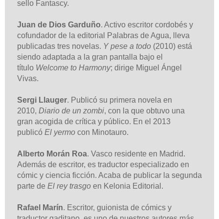
sello Fantascy.
Juan de Dios Garduño
. Activo escritor cordobés y
cofundador de la editorial Palabras de Agua, lleva
publicadas tres novelas.
Y pese a todo
(2010) está
siendo adaptada a la gran pantalla bajo el
título
Welcome to Harmony
; dirige Miguel Ángel
Vivas.
Sergi Llauger
. Publicó su primera novela en
2010,
Diario de un zombi
, con la que obtuvo una
gran acogida de crítica y público. En el 2013
publicó
El yermo
con Minotauro.
Alberto Morán Roa
. Vasco residente en Madrid.
Además de escritor, es traductor especializado en
cómic y ciencia ficción. Acaba de publicar la segunda
parte de
El rey trasgo
en Kelonia Editorial.
Rafael Marín
. Escritor, guionista de cómics y
traductor gaditano, es uno de nuestros autores más