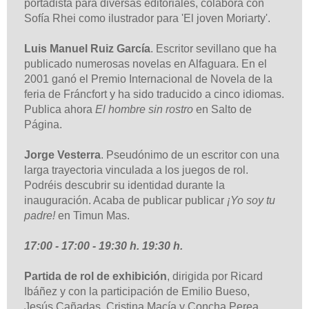
portadista
para diversas editoriales, colabora con
Sofía Rhei como ilustrador para 'El joven Moriarty'.
Luis Manuel Ruiz García
. Escritor sevillano que ha
publicado numerosas novelas en Alfaguara. En el
2001 ganó el Premio Internacional de Novela de la
feria de Fráncfort y ha sido traducido a cinco idiomas.
Publica ahora
El hombre sin rostro
en Salto de
Página.
Jorge Vesterra
. Pseudónimo de un escritor con una
larga trayectoria vinculada a los juegos de rol.
Podréis descubrir su identidad durante la
inauguración. Acaba de publicar publicar
¡Yo soy tu
padre!
en Timun Mas.
17:00 - 17:00 - 19:30 h. 19:30 h.
Partida de rol de exhibición
, dirigida por Ricard
Ibáñez y con la participación de Emilio Bueso,
Jesús
Cañadas, Cristina Macía y Concha Perea