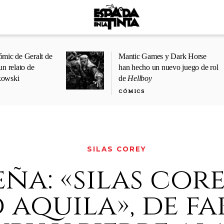
ómic de Geralt de
Mantic Games y Dark Horse
un relato de
han hecho un nuevo juego de rol
kowski
de
Hellboy
CÓMICS
SILAS COREY
eña: «silas core
 aquila», de fa