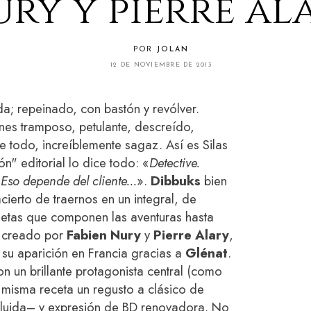
ry y pierre al
POR
JOLAN
12 DE NOVIEMBRE DE 2013
da; repeinado, con bastón y revólver.
nes tramposo, petulante, descreído,
e todo, increíblemente sagaz. Así es Silas
ón" editorial lo dice todo: «
Detective.
Eso depende del cliente...
».
Dibbuks
bien
cierto de traernos en un integral, de
rietas que componen las aventuras hasta
e creado por
Fabien Nury
y
Pierre Alary
,
u aparición en Francia gracias a
Glénat
.
n un brillante protagonista central (como
 misma receta un regusto a clásico de
cluida– y expresión de BD renovadora. No