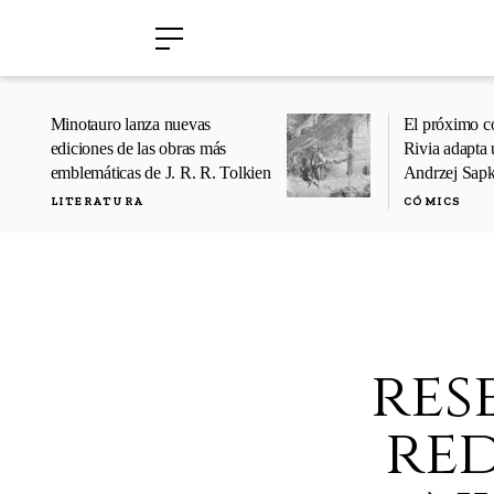
›
›
Minotauro lanza nuevas
El próximo c
ediciones de las obras más
Rivia adapta 
emblemáticas de J. R. R. Tolkien
Andrzej Sap
LITERATURA
CÓMICS
res
red