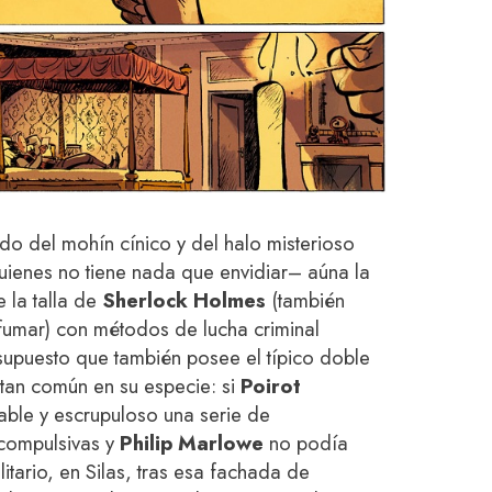
ido del mohín cínico y del halo misterioso
ienes no tiene nada que envidiar– aúna la
e la talla de
Sherlock Holmes
(también
 fumar) con métodos de lucha criminal
 supuesto que también posee el típico doble
 tan común en su especie: si
Poirot
hable y escrupuloso una serie de
compulsivas y
Philip Marlowe
no podía
itario, en Silas, tras esa fachada de