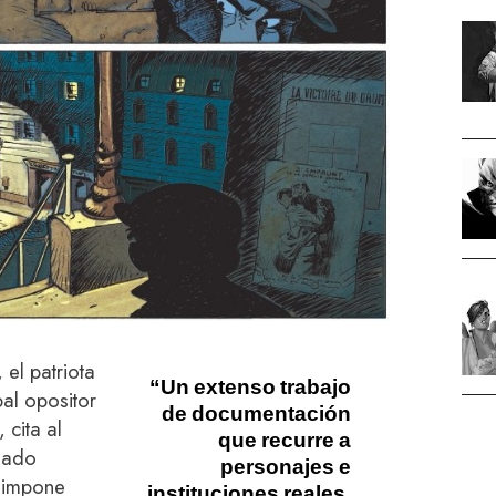
 el patriota
“Un extenso trabajo
pal opositor
de documentación
 cita al
que recurre a
ldado
personajes e
 impone
instituciones reales,