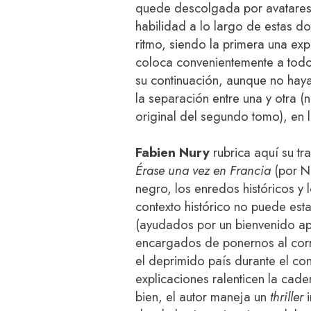
quede descolgada por avatares e
habilidad a lo largo de estas d
ritmo, siendo la primera una e
coloca convenientemente a todos
su continuación, aunque no hay
la separación entre una y otra 
original del segundo tomo), en l
Fabien Nury
rubrica aquí su tr
Érase una vez en Francia
(por No
negro, los enredos históricos y l
contexto histórico no puede est
(ayudados por un bienvenido apé
encargados de ponernos al corri
el deprimido país durante el conf
explicaciones ralenticen la cad
bien, el autor maneja un
thriller