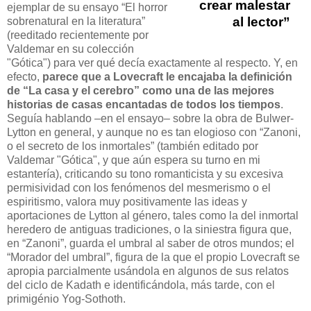
crear malestar
ejemplar de su ensayo “El horror
al lector”
sobrenatural en la literatura”
(reeditado recientemente por
Valdemar en su colección
"Gótica") para ver qué decía exactamente al respecto. Y, en
efecto,
parece que a Lovecraft le encajaba la definición
de “La casa y el cerebro” como una de las mejores
historias de casas encantadas de todos los tiempos
.
Seguía hablando –en el ensayo– sobre la obra de Bulwer-
Lytton en general, y aunque no es tan elogioso con “Zanoni,
o el secreto de los inmortales” (también editado por
Valdemar "Gótica", y que aún espera su turno en mi
estantería), criticando su tono romanticista y su excesiva
permisividad con los fenómenos del mesmerismo o el
espiritismo, valora muy positivamente las ideas y
aportaciones de Lytton al género, tales como la del inmortal
heredero de antiguas tradiciones, o la siniestra figura que,
en “Zanoni”, guarda el umbral al saber de otros mundos; el
“Morador del umbral”, figura de la que el propio Lovecraft se
apropia parcialmente usándola en algunos de sus relatos
del ciclo de Kadath e identificándola, más tarde, con el
primigénio Yog-Sothoth.