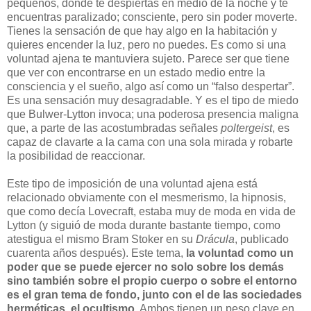
pequeños, donde te despiertas en medio de la noche y te
encuentras paralizado; consciente, pero sin poder moverte.
Tienes la sensación de que hay algo en la habitación y
quieres encender la luz, pero no puedes. Es como si una
voluntad ajena te mantuviera sujeto. Parece ser que tiene
que ver con encontrarse en un estado medio entre la
consciencia y el sueño, algo así como un “falso despertar”.
Es una sensación muy desagradable. Y es el tipo de miedo
que Bulwer-Lytton invoca; una poderosa presencia maligna
que, a parte de las acostumbradas señales
poltergeist
, es
capaz de clavarte a la cama con una sola mirada y robarte
la posibilidad de reaccionar.
Este tipo de imposición de una voluntad ajena está
relacionado obviamente con el mesmerismo, la hipnosis,
que como decía Lovecraft, estaba muy de moda en vida de
Lytton (y siguió de moda durante bastante tiempo, como
atestigua el mismo Bram Stoker en su
Drácula
, publicado
cuarenta años después). Este tema,
la voluntad como un
poder que se puede ejercer no solo sobre los demás
sino también sobre el propio cuerpo o sobre el entorno
es el gran tema de fondo, junto con el de las sociedades
herméticas, el ocultismo
. Ambos tienen un peso clave en