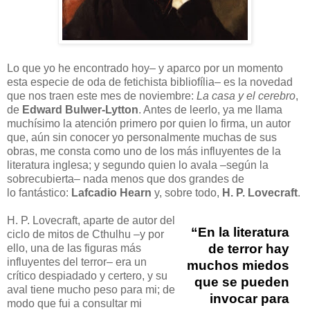
Lo que yo he encontrado hoy– y aparco por un momento
esta especie de oda de fetichista bibliofília– es la novedad
que nos traen este mes de noviembre:
La casa y el cerebro
,
de
Edward Bulwer-Lytton
. Antes de leerlo, ya me llama
muchísimo la atención primero por quien lo firma, un autor
que, aún sin conocer yo personalmente muchas de sus
obras, me consta como uno de los más influyentes de la
literatura inglesa; y segundo quien lo avala –según la
sobrecubierta– nada menos que dos grandes de
lo fantástico:
Lafcadio Hearn
y, sobre todo,
H. P. Lovecraft
.
H. P. Lovecraft, aparte de autor del
“En la literatura
ciclo de mitos de Cthulhu –y por
de terror hay
ello, una de las figuras más
influyentes del terror– era un
muchos miedos
crítico despiadado y certero, y su
que se pueden
aval tiene mucho peso para mi; de
invocar para
modo que fui a consultar mi