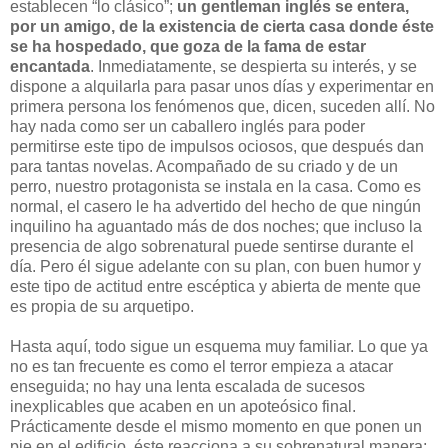
establecen “lo clásico”;
un gentleman inglés se entera,
por un amigo, de la existencia de cierta casa donde éste
se ha hospedado, que goza de la fama de estar
encantada
. Inmediatamente, se despierta su interés, y se
dispone a alquilarla para pasar unos días y experimentar en
primera persona los fenómenos que, dicen, suceden allí. No
hay nada como ser un caballero inglés para poder
permitirse este tipo de impulsos ociosos, que después dan
para tantas novelas. Acompañado de su criado y de un
perro, nuestro protagonista se instala en la casa. Como es
normal, el casero le ha advertido del hecho de que ningún
inquilino ha aguantado más de dos noches; que incluso la
presencia de algo sobrenatural puede sentirse durante el
día. Pero él sigue adelante con su plan, con buen humor y
este tipo de actitud entre escéptica y abierta de mente que
es propia de su arquetipo.
Hasta aquí, todo sigue un esquema muy familiar. Lo que ya
no es tan frecuente es como el terror empieza a atacar
enseguida; no hay una lenta escalada de sucesos
inexplicables que acaben en un apoteósico final.
Prácticamente desde el mismo momento en que ponen un
pie en el edificio, éste reacciona a su sobrenatural manera;