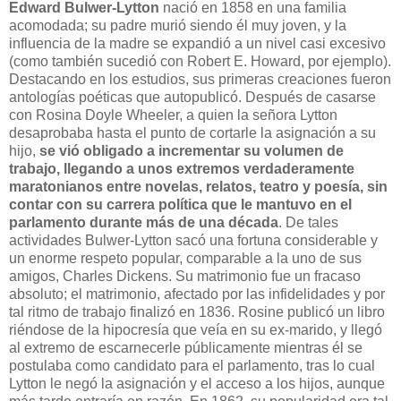
Edward Bulwer-Lytton
nació en 1858 en una familia
acomodada; su padre murió siendo él muy joven, y la
influencia de la madre se expandió a un nivel casi excesivo
(como también sucedió con Robert E. Howard, por ejemplo).
Destacando en los estudios, sus primeras creaciones fueron
antologías poéticas que autopublicó. Después de casarse
con Rosina Doyle Wheeler, a quien la señora Lytton
desaprobaba hasta el punto de cortarle la asignación a su
hijo,
se vió obligado a incrementar su volumen de
trabajo, llegando a unos extremos verdaderamente
maratonianos entre novelas, relatos, teatro y poesía, sin
contar con su carrera política que le mantuvo en el
parlamento durante más de una década
. De tales
actividades Bulwer-Lytton sacó una fortuna considerable y
un enorme respeto popular, comparable a la uno de sus
amigos, Charles Dickens. Su matrimonio fue un fracaso
absoluto; el matrimonio, afectado por las infidelidades y por
tal ritmo de trabajo finalizó en 1836. Rosine publicó un libro
riéndose de la hipocresía que veía en su ex-marido, y llegó
al extremo de escarnecerle públicamente mientras él se
postulaba como candidato para el parlamento, tras lo cual
Lytton le negó la asignación y el acceso a los hijos, aunque