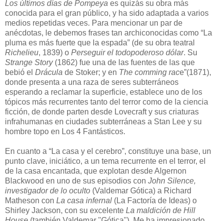
Los últimos días de Pompeya
es quizás su obra más
conocida para el gran público, y ha sido adaptada a varios
medios repetidas veces. Para mencionar un par de
anécdotas, le debemos frases tan archiconocidas como “La
pluma es más fuerte que la espada” (de su obra teatral
Richelieu
, 1839) o
Perseguir el todopoderoso dólar
. Su
Strange Story
(1862) fue una de las fuentes de las que
bebió el
Drácula
de Stoker; y en
The comming rac
e”(1871),
donde presenta a una raza de seres subterráneos
esperando a reclamar la superficie, establece uno de los
tópicos más recurrentes tanto del terror como de la ciencia
ficción, de donde parten desde Lovecraft y sus criaturas
infrahumanas en ciudades subterráneas a Stan Lee y su
hombre topo en Los 4 Fantásticos.
En cuanto a “La casa y el cerebro”, constituye una base, un
punto clave, iniciático, a un tema recurrente en el terror, el
de la casa encantada, que explotan desde Algernon
Blackwood en uno de sus episodios con
John Silence,
investigador de lo oculto
(Valdemar Gótica) a Richard
Matheson con
La casa infernal
(La Factoría de Ideas) o
Shirley Jackson, con su excelente
La maldición de Hill
House
(también Valdemar "Gótica"). Me ha impresionado