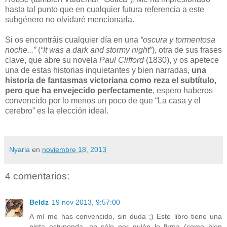
hasta tal punto que en cualquier futura referencia a este
subgénero no olvidaré mencionarla.
Si os encontráis cualquier día en una
“oscura y tormentosa
noche...”
(
“It was a dark and stormy night”
), otra de sus frases
clave, que abre su novela
Paul Clifford
(1830), y os apetece
una de estas historias inquietantes y bien narradas,
una
historia de fantasmas victoriana como reza el subtítulo,
pero que ha envejecido perfectamente
, espero haberos
convencido por lo menos un poco de que “La casa y el
cerebro” es la elección ideal.
Nyarla
en
noviembre 18, 2013
4 comentarios:
Beldz
19 nov 2013, 9:57:00
A mí me has convencido, sin duda ;) Este libro tiene una
pinta estupenda, no sólo por quién lo firma (como bien