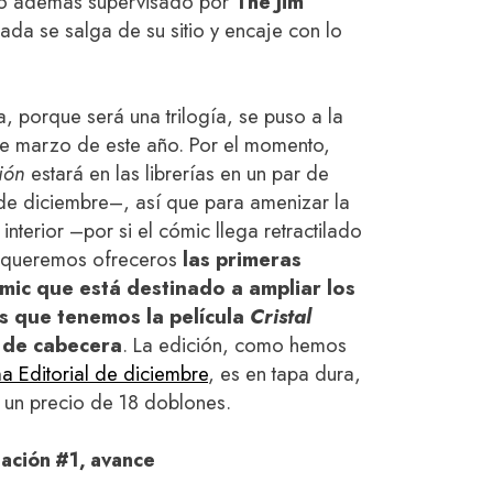
ido además supervisado por
The Jim
ada se salga de su sitio y encaje con lo
a, porque será una trilogía, se puso a la
de marzo de este año. Por el momento,
ión
estará en las librerías en un par de
de diciembre–, así que para amenizar la
 interior –por si el cómic llega retractilado
o– queremos ofreceros
las primeras
mic que está destinado a ampliar los
s que tenemos la película
Cristal
 de cabecera
. La edición, como hemos
 Editorial de diciembre
, es en tapa dura,
y un precio de 18 doblones.
eación #1, avance