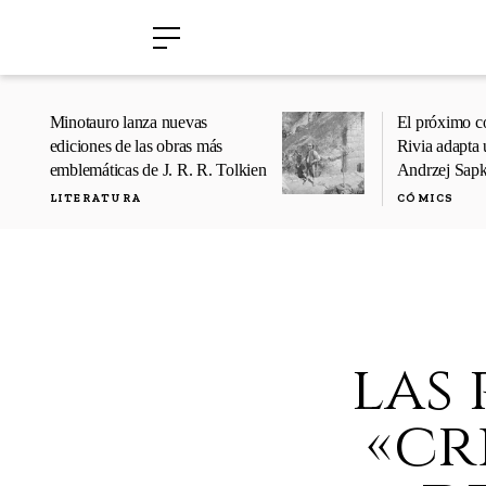
›
›
Minotauro lanza nuevas
El próximo c
ediciones de las obras más
Rivia adapta 
emblemáticas de J. R. R. Tolkien
Andrzej Sap
LITERATURA
CÓMICS
las 
«cr