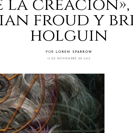
e la creación»,
ian froud y br
holguin
POR
LOREN SPARROW
13 DE NOVIEMBRE DE 2013