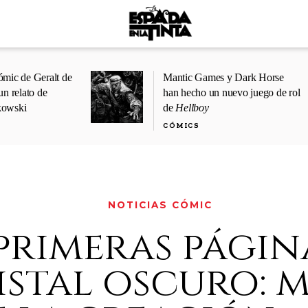
ómic de Geralt de
Mantic Games y Dark Horse
un relato de
han hecho un nuevo juego de rol
kowski
de
Hellboy
CÓMICS
NOTICIAS CÓMIC
primeras págin
istal oscuro: 