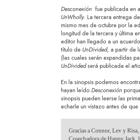
Desconexión
fue publicada en ag
UnWholly
. La tercera entrega d
mismo mes de octubre por la ed
longitud de la tercera y última e
editor han llegado a un acuerdo
título de
UnDivided
, a partir de
(las cuales serán expandidas pa
UnDivided
será publicada el añ
En la sinopsis podemos encontr
hayan leído
Desconexión
porque
sinopsis pueden leerse las prim
echarle un vistazo antes de que 
Gracias a Connor, Lev y Risa, y
Cosechadora de Happy Jack, l