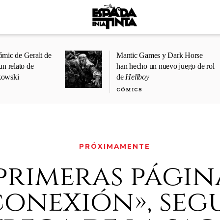
ómic de Geralt de
Mantic Games y Dark Horse
un relato de
han hecho un nuevo juego de rol
kowski
de
Hellboy
CÓMICS
PRÓXIMAMENTE
primeras págin
conexión», se