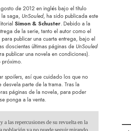
osto de 2012 en inglés bajo el título
e la saga,
UnSouled
, ha sido publicada este
itorial
Simon & Schuster
. Debido a la
ntrega de la serie, tanto el autor como el
 para publicar una cuarta entrega, bajo el
 las doscientas últimas páginas de
UnSouled
ra publicar una novela en condiciones).
o próximo.
ar
spoilers
, así que cuidado los que no
 desvela parte de la trama. Tras la
eras páginas de la novela, para poder
se ponga a la venta.
 a las repercusiones de su revuelta en la
a población ya no puede seguir mirando