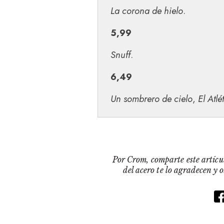
La corona de hielo
.
5,99
Snuff
.
6,49
Un sombrero de cielo
,
El Atlé
Por Crom, comparte este artícul
del acero te lo agradecen y 