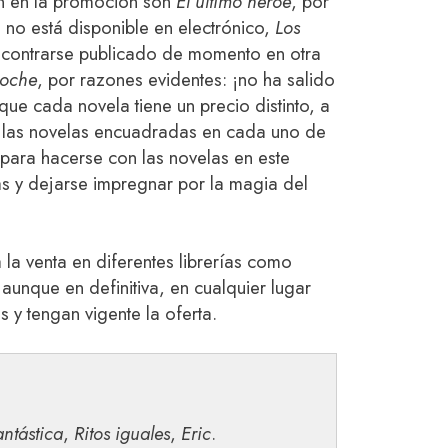
an en la promoción son
El último héroe
, por
e no está disponible en electrónico,
Los
ncontrarse publicado de momento en otra
noche
, por razones evidentes: ¡no ha salido
ue cada novela tiene un precio distinto, a
on las novelas encuadradas en cada uno de
 para hacerse con las novelas en este
s y dejarse impregnar por la magia del
la venta en diferentes librerías como
 aunque en definitiva, en cualquier lugar
 y tengan vigente la oferta.
antástica
,
Ritos iguales
,
Eric
.