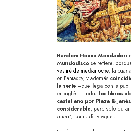
Random House Mondadori
e
Mundodisco
se refiere, porqu
vestiré de medianoche
, la cuar
en Fantascy, y además
coincidi
la serie
–que llega con la publ
en inglés–, todos
los libros e
castellano por Plaza & Jané
considerable
, pero solo dura
ruina"
, como diría aquel.