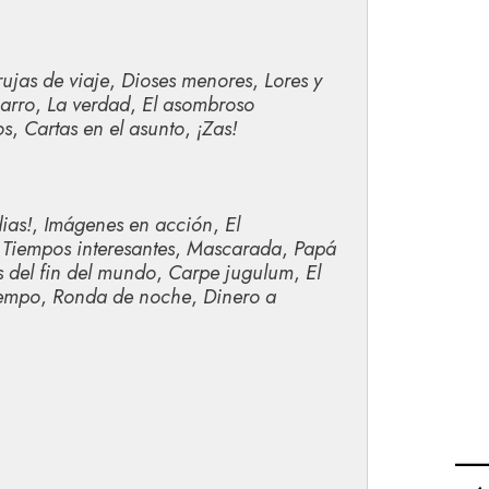
rujas de viaje
,
Dioses menores
,
Lores y
barro
,
La verdad
,
El asombroso
os
,
Cartas en el asunto
,
¡Zas!
ias!
,
Imágenes en acción
,
El
,
Tiempos interesantes
,
Mascarada
,
Papá
s del fin del mundo
,
Carpe jugulum
,
El
iempo
,
Ronda de noche
,
Dinero a