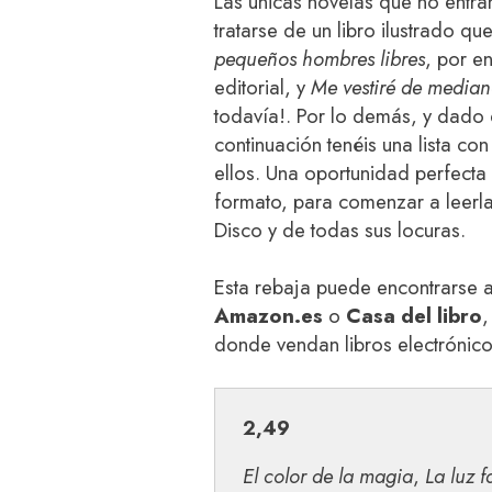
Las únicas novelas que no entr
tratarse de un libro ilustrado qu
pequeños hombres libres
, por e
editorial, y
Me vestiré de media
todavía!. Por lo demás, y dado q
continuación tenéis una lista c
ellos. Una oportunidad perfecta
formato, para comenzar a leerla
Disco y de todas sus locuras.
Esta rebaja puede encontrarse a 
Amazon.es
o
Casa del libro
,
donde vendan libros electrónicos
2,49
El color de la magia
,
La luz f