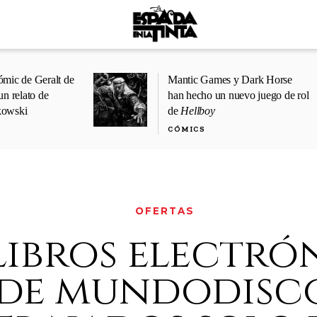
ómic de Geralt de
Mantic Games y Dark Horse
un relato de
han hecho un nuevo juego de rol
kowski
de
Hellboy
CÓMICS
OFERTAS
libros electró
de mundodisc