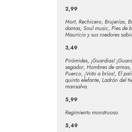
2,99
Mort
,
Rechicero
,
Brujerías
,
B
damas
,
Soul music
,
Pies de 
Mauricio
y sus roedores sabi
3,49
Pirómides
,
¡Guardias! ¡Guard
segador
,
Hombres de armas
Puerco
,
¡Voto a bríos!
,
El paí
quinto elefante
,
Ladrón del t
mansalva
.
5,99
Regimiento monstruoso
.
5,49