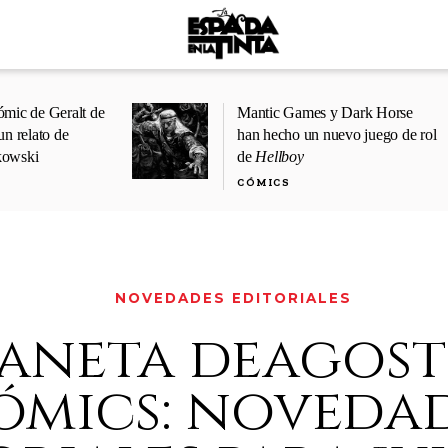
ómic de Geralt de
Mantic Games y Dark Horse
un relato de
han hecho un nuevo juego de rol
kowski
de
Hellboy
CÓMICS
NOVEDADES EDITORIALES
aneta deagost
ómics: noveda