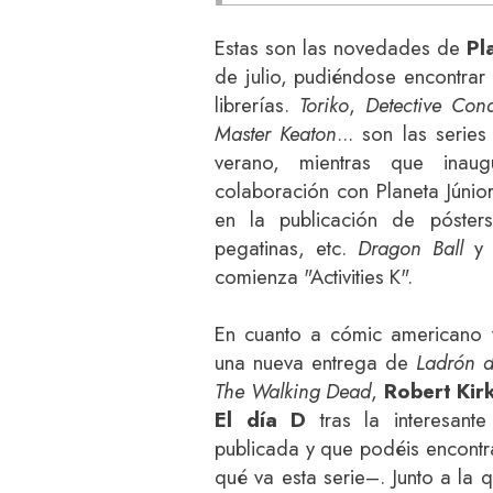
Estas son las novedades de
Pl
de julio, pudiéndose encontrar
librerías.
Toriko
,
Detective Con
Master Keaton
... son las serie
verano, mientras que inaug
colaboración con Planeta Júnio
en la publicación de póster
pegatinas, etc.
Dragon Ball
comienza "Activities K".
En cuanto a cómic americano y 
una nueva entrega de
Ladrón d
The Walking Dead
,
Robert Ki
El día D
tras la interesante
publicada y que podéis encont
qué va esta serie–. Junto a la