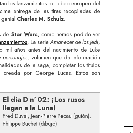
tan los lanzamientos de tebeo europeo del
cima entrega de las tiras recopiladas de
l genial
Charles M. Schulz
.
as de
Star Wars
, como hemos podido ver
lanzamientos
. La serie
Amanecer de los Jedi
,
nco mil años antes del nacimiento de Luke
e personajes
, volumen que da información
alidades de la saga, completan los títulos
a creada por George Lucas. Estos son
El día D nº 02: ¡Los rusos
llegan a la Luna!
Fred Duval, Jean-Pierre Pécau (guión),
Philippe Buchet (dibujo)