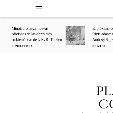
›
›
Minotauro lanza nuevas
El próximo c
ediciones de las obras más
Rivia adapta 
emblemáticas de J. R. R. Tolkien
Andrzej Sap
LITERATURA
CÓMICS
pl
c