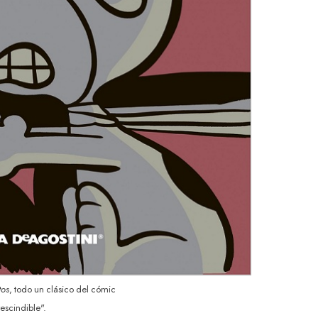
tos
, todo un clásico del cómic
rescindible".