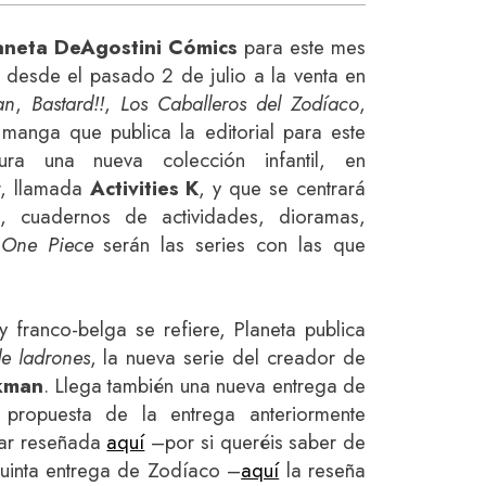
aneta DeAgostini Cómics
para este mes
 desde el pasado 2 de julio a la venta en
an
,
Bastard!!
,
Los Caballeros del Zodíaco
,
s manga que publica la editorial para este
ura una nueva colección infantil, en
r, llamada
Activities K
, y que se centrará
s, cuadernos de actividades, dioramas,
y
One Piece
serán las series con las que
franco-belga se refiere, Planeta publica
e ladrones
, la nueva serie del creador de
rkman
. Llega también una nueva entrega de
 propuesta de la entrega anteriormente
rar reseñada
aquí
–por si queréis saber de
 quinta entrega de Zodíaco –
aquí
la reseña