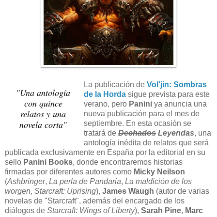
La publicación de
Vol'jin: Sombras
"Una antología
de la Horda
sigue prevista para este
con quince
verano, pero
Panini
ya anuncia una
relatos y una
nueva publicación para el mes de
novela corta"
septiembre. En esta ocasión se
tratará de
Dechados
Leyendas
, una
antología inédita de relatos que será
publicada exclusivamente en España por la editorial en su
sello
Panini Books
, donde encontraremos historias
firmadas por diferentes autores como
Micky Neilson
(
Ashbringer
,
La perla de Pandaria
,
La maldición de los
worgen
,
Starcraft: Uprising
),
James Waugh
(autor de varias
novelas de "Starcraft", además del encargado de los
diálogos de
Starcraft: Wings of Liberty
),
Sarah Pine
,
Marc