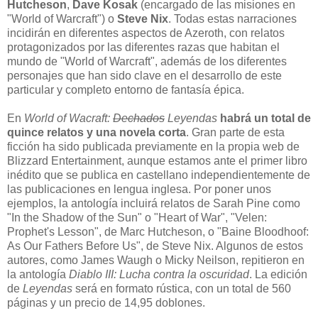
Hutcheson
,
Dave Kosak
(encargado de las misiones en
"World of Warcraft") o
Steve Nix
. Todas estas narraciones
incidirán en diferentes aspectos de Azeroth, con relatos
protagonizados por las diferentes razas que habitan el
mundo de "World of Warcraft", además de los diferentes
personajes que han sido clave en el desarrollo de este
particular y completo entorno de fantasía épica.
En
World of Wacraft:
Dechados
Leyendas
habrá un total de
quince relatos y una novela corta
. Gran parte de esta
ficción ha sido publicada previamente en la propia web de
Blizzard Entertainment, aunque estamos ante el primer libro
inédito que se publica en castellano independientemente de
las publicaciones en lengua inglesa. Por poner unos
ejemplos, la antología incluirá relatos de Sarah Pine como
"In the Shadow of the Sun" o "Heart of War", "Velen:
Prophet's Lesson", de Marc Hutcheson, o "Baine Bloodhoof:
As Our Fathers Before Us", de Steve Nix. Algunos de estos
autores, como James Waugh o Micky Neilson, repitieron en
la antología
Diablo III: Lucha contra la oscuridad
. La edición
de
Leyendas
será en formato rústica, con un total de 560
páginas y un precio de 14,95 doblones.