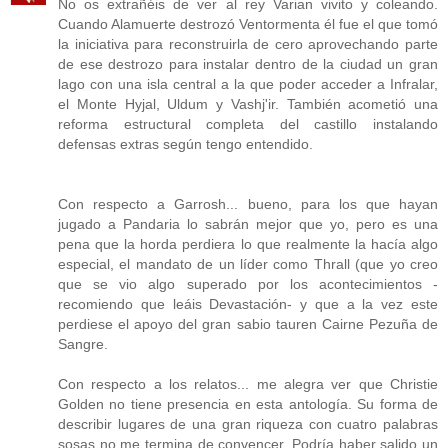
No os extrañéis de ver al rey Varian vivito y coleando.
Cuando Alamuerte destrozó Ventormenta él fue el que tomó
la iniciativa para reconstruirla de cero aprovechando parte
de ese destrozo para instalar dentro de la ciudad un gran
lago con una isla central a la que poder acceder a Infralar,
el Monte Hyjal, Uldum y Vashj'ir. También acometió una
reforma estructural completa del castillo instalando
defensas extras según tengo entendido.
Con respecto a Garrosh... bueno, para los que hayan
jugado a Pandaria lo sabrán mejor que yo, pero es una
pena que la horda perdiera lo que realmente la hacía algo
especial, el mandato de un líder como Thrall (que yo creo
que se vio algo superado por los acontecimientos -
recomiendo que leáis Devastación- y que a la vez este
perdiese el apoyo del gran sabio tauren Cairne Pezuña de
Sangre.
Con respecto a los relatos... me alegra ver que Christie
Golden no tiene presencia en esta antología. Su forma de
describir lugares de una gran riqueza con cuatro palabras
sosas no me termina de convencer. Podría haber salido un