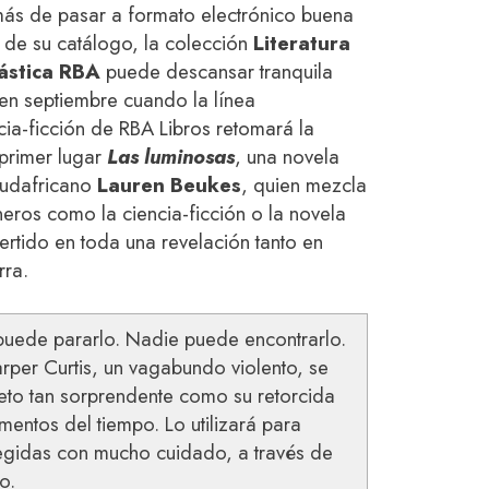
ás de pasar a formato electrónico buena
 de su catálogo, la colección
Literatura
ástica RBA
puede descansar tranquila
en septiembre cuando la línea
cia-ficción de RBA Libros retomará la
primer lugar
Las luminosas
, una novela
 sudafricano
Lauren Beukes
, quien mezcla
neros como la ciencia-ficción o la novela
rtido en toda una revelación tanto en
rra.
 puede pararlo. Nadie puede encontrarlo.
rper Curtis, un vagabundo violento, se
eto tan sorprendente como su retorcida
mentos del tiempo. Lo utilizará para
egidas con mucho cuidado, a través de
o.