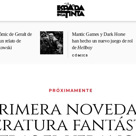
ómic de Geralt de
Mantic Games y Dark Horse
un relato de
han hecho un nuevo juego de rol
kowski
de
Hellboy
CÓMICS
PRÓXIMAMENTE
primera noved
eratura fantás