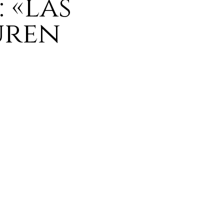
 «las
uren