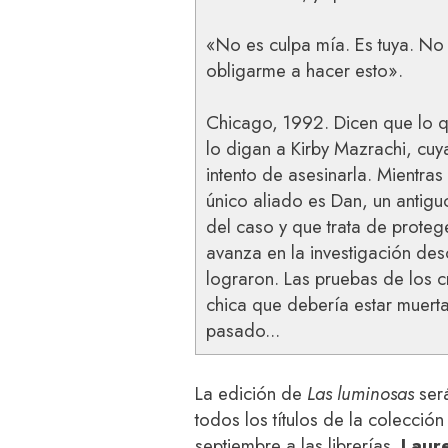
«No es culpa mía. Es tuya. No
obligarme a hacer esto».
Chicago, 1992. Dicen que lo q
lo digan a Kirby Mazrachi, cuya
intento de asesinarla. Mientras
único aliado es Dan, un antig
del caso y que trata de prote
avanza en la investigación des
lograron. Las pruebas de los c
chica que debería estar muert
pasado...
La edición de
Las luminosas
será
todos los títulos de la colección
septiembre a las librerías.
Laur