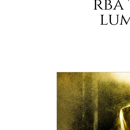
rba 
lum