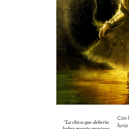
Con 
"La chica que debería
furia
haber muerto persigue