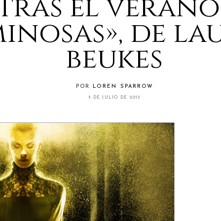
tras el verano:
inosas», de la
beukes
POR
LOREN SPARROW
5 DE JULIO DE 2013