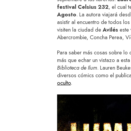
festival Celsius 232
, el cual 
Agosto
. La autora viajará des
asistir al encuentro de todos lo
visiten la ciudad de
Avilés
este 
Abercrombie, Concha Perea, Ví
Para saber más cosas sobre lo 
más que echar un vistazo a est
Biblioteca de Ilum
. Lauren Beuk
diversos cómics como el publi
oculto
.