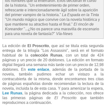
los hombres que la enterraron. Ellos decidirán el curso
de la historia. "Un entretenimiento de primer orden,
refrescante e intencionadamente ágil sobre la aparición
del primer vampiro de la historia."
La Espada en la Tinta
"Un mundo mágico que convive con la novela histórica y
que mantiene su atractivo hasta el final."
El rincón de
Koreander
"...¿No os parece una maravilla de escenario
para una novela de fantasía?"
Vía-News
La edición de
El Proscrito
, que así se titula esta segunda
entrega de la trilogía "Los Assassini", será en el formato
habitual de la
colección Runas
, con un total de 424
páginas y un precio de 20 doblones. La edición en formato
digital llegará una semana más tarde con un precio de 12,98
doblones. En
este enlace
, además de la portada de la
novela, también pudimos echar un vistazo a la
contracubierta de la misma, donde encontramos tres citas
de páginas españolas donde recomiendan la lectura de la
novela, incluida la de esta casa. Y para amenizar la espera,
Lee Runas
, la página dedicada a la colección, nos ofrece
las primeras páginas de
El Proscrito
que también
reproducimos a continuación.