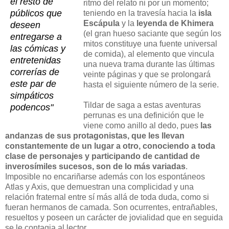
el resto de
ritmo del relato ni por un momento;
públicos que
teniendo en la travesía hacia la
isla
Escápula
y la
leyenda de Khimera
deseen
(el gran hueso saciante que según los
entregarse a
mitos constituye una fuente universal
las cómicas y
de comida), al elemento que vincula
entretenidas
una nueva trama durante las últimas
correrías de
veinte páginas y que se prolongará
este par de
hasta el siguiente número de la serie.
simpáticos
Tildar de saga a estas aventuras
podencos"
perrunas es una definición que le
viene como anillo al dedo, pues
las
andanzas de sus protagonistas, que les llevan
constantemente de un lugar a otro, conociendo a toda
clase de personajes y participando de cantidad de
inverosímiles sucesos, son de lo más variadas
.
Imposible no encariñarse además con los espontáneos
Atlas y Axis, que demuestran una complicidad y una
relación fraternal entre sí más allá de toda duda, como si
fueran hermanos de camada. Son ocurrentes, entrañables,
resueltos y poseen un carácter de jovialidad que en seguida
se le contagia al lector.