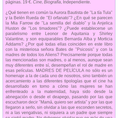
páginas. 19 €.
Cine, Biografía
, Independiente.
¿Qué tienen en común la Aurora Bautista de "La tía Tula"
y la Belén Rueda de "El orfanato"? ¿En qué se parecen
la Mia Farrow de "La semilla del diablo" y la Anjelica
Huston de "Los timadores"? ¿Puede establecerse un
paralelismo entre Leonor de Aquitania y Shirley
Valantine, y son equiparables Bernarda Alba y Morticia
Addams? ¿Por qué todas ellas coinciden en este libro
con la misteriosa señora Bates de "Psicosis" y con la
madres de todos los Aliens? Precisamente porque todas
las mencionadas son madres, o al menos, aunque sean
muy diferentes entre sí, desempeñan el rol de madre en
esas películas. MADRES DE PELÍCULA no sólo es un
homenaje a la de cada uno de nosotros, sino también un
acercamiento a las diferentes tipologías que el cine ha
desarrollado en torno a cómo las mujeres se han
enfrenteado a la maternidad, haya sido desde la
abnegación o desde el deapego, pasando por las que
escucharon decir "Mamá, quiero ser artista" y por las que
llegaron a serlo, sin olvidar a las que esconden secretos,
ni a las vengativas, ni siquiera a un padre que siempre
se sintió madre. No debemos olvidar que en más de una