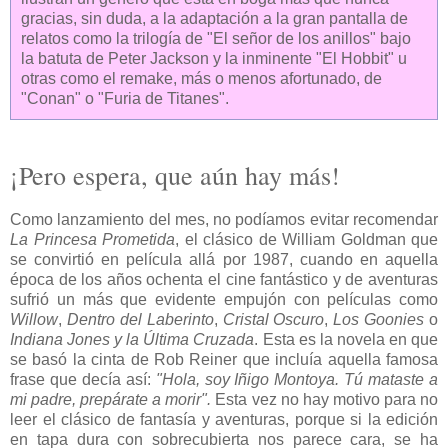
gracias, sin duda, a la adaptación a la gran pantalla de
relatos como la trilogía de "El señor de los anillos" bajo
la batuta de Peter Jackson y la inminente "El Hobbit" u
otras como el remake, más o menos afortunado, de
"Conan" o "Furia de Titanes".
¡Pero espera, que aún hay más!
Como lanzamiento del mes, no podíamos evitar recomendar
La Princesa Prometida
, el clásico de William Goldman que
se convirtió en película allá por 1987, cuando en aquella
época de los años ochenta el cine fantástico y de aventuras
sufrió un más que evidente empujón con películas como
Willow
,
Dentro del Laberinto
,
Cristal Oscuro
,
Los Goonies
o
Indiana Jones y la Última Cruzada
. Esta es la novela en que
se basó la cinta de Rob Reiner que incluía aquella famosa
frase que decía así:
"Hola, soy Iñigo Montoya. Tú mataste a
mi padre, prepárate a morir".
Esta vez no hay motivo para no
leer el clásico de fantasía y aventuras, porque si la edición
en tapa dura con sobrecubierta nos parece cara, se ha