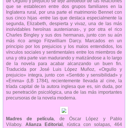
de Orgullo y prejuicio se teje alrededor de las relaciones
que se establecen entre dos grupos familiares en la
Inglaterra rural, por una parte el matrimonio Bennet con
sus cinco hijas -entre las que destaca especialmente la
segunda, Elizabeth, despierta y vivaz, una de las más
inolvidables heroínas austenianas-, y por otra el rico
Charles Bingley y sus dos hermanas, junto con su aún
más rico amigo Fitzwilliam Darcy. Marcados en un
principio por los prejuicios y los malos entendidos, los
vínculos sociales y sentimentales entre los miembros de
una y otra parte van madurando y matizándose a lo largo
de la novela para acabar alcanzando un buen fin.
Traducida por José Luis López Muñoz, «Orgullo y
prejuicio» integra, junto con «Sentido y sensibilidad» y
«Emma» (LB 1784), recientemente llevada al cine, la
tríada capital de la autora inglesa que es, sin duda, por
su penetración psicológica, una de las más importantes
precursoras de la novela moderna.
Madres de película
, de Óscar López y Pablo
Vilaboy.
Alianza Editorial
, rústica con solapas, 464