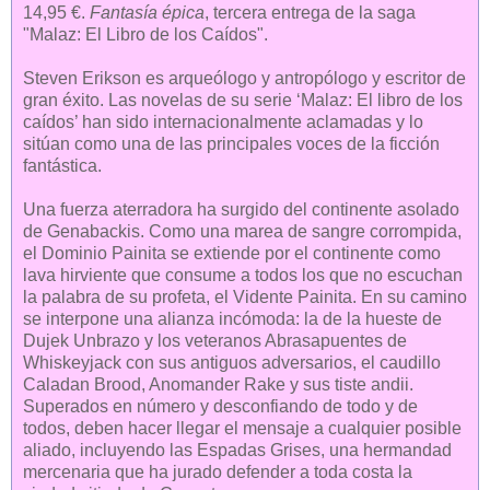
14,95 €.
Fantasía épica
, tercera entrega de la saga
"
Malaz: El Libro de los Caídos".
Steven Erikson es arqueólogo y antropólogo y escritor de
gran éxito. Las novelas de su serie ‘Malaz: El libro de los
caídos’ han sido internacionalmente aclamadas y lo
sitúan como una de las principales voces de la ficción
fantástica.
Una fuerza aterradora ha surgido del continente asolado
de Genabackis. Como una marea de sangre corrompida,
el Dominio Painita se extiende por el continente como
lava hirviente que consume a todos los que no escuchan
la palabra de su profeta, el Vidente Painita. En su camino
se interpone una alianza incómoda: la de la hueste de
Dujek Unbrazo y los veteranos Abrasapuentes de
Whiskeyjack con sus antiguos adversarios, el caudillo
Caladan Brood, Anomander Rake y sus tiste andii.
Superados en número y desconfiando de todo y de
todos, deben hacer llegar el mensaje a cualquier posible
aliado, incluyendo las Espadas Grises, una hermandad
mercenaria que ha jurado defender a toda costa la