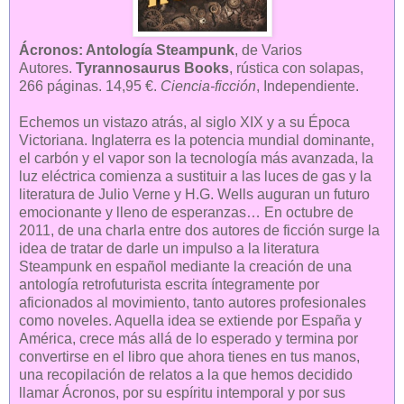
Ácronos: Antología Steampunk
, de Varios
Autores.
Tyrannosaurus Books
, rústica con solapas,
266 páginas. 14,95 €.
Ciencia-ficción
, Independiente.
Echemos un vistazo atrás, al siglo XIX y a su Época
Victoriana. Inglaterra es la potencia mundial dominante,
el carbón y el vapor son la tecnología más avanzada, la
luz eléctrica comienza a sustituir a las luces de gas y la
literatura de Julio Verne y H.G. Wells auguran un futuro
emocionante y lleno de esperanzas… En octubre de
2011, de una charla entre dos autores de ficción surge la
idea de tratar de darle un impulso a la literatura
Steampunk en español mediante la creación de una
antología retrofuturista escrita íntegramente por
aficionados al movimiento, tanto autores profesionales
como noveles. Aquella idea se extiende por España y
América, crece más allá de lo esperado y termina por
convertirse en el libro que ahora tienes en tus manos,
una recopilación de relatos a la que hemos decidido
llamar Ácronos, por su espíritu intemporal y por sus