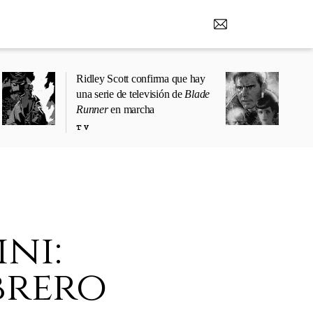
Ridley Scott confirma que hay
una serie de televisión de
Blade
Runner
en marcha
TV
ni:
brero