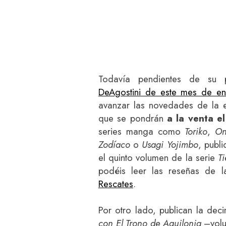
Todavía pendientes de su 
DeAgostini de este mes de en
avanzar las novedades de la e
que se pondrán
a la venta el
series manga como
Toriko
,
On
Zodíaco
o
Usagi Yojimbo
, publ
el quinto volumen de la serie
T
podéis leer las reseñas de 
Rescates
.
Por otro lado, publican la d
con El Trono de Aquilonia
–volu