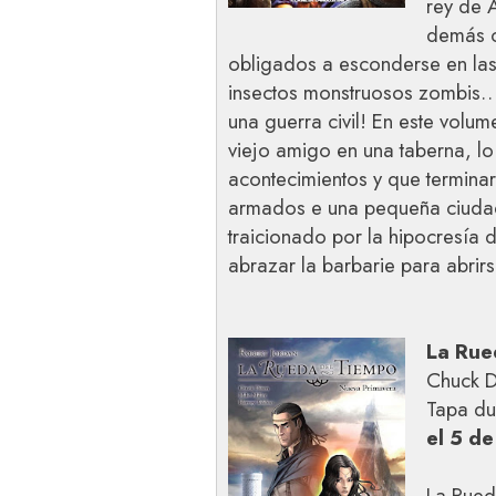
rey de 
demás c
obligados a esconderse en las
insectos monstruosos zombis…
una guerra civil! En este volum
viejo amigo en una taberna, l
acontecimientos y que termina
armados e una pequeña ciudad 
traicionado por la hipocresía 
abrazar la barbarie para abrir
La Rue
Chuck Di
Tapa du
el 5 de
La Rued