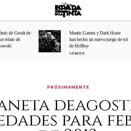
ómic de Geralt de
Mantic Games y Dark Horse
un relato de
han hecho un nuevo juego de rol
kowski
de
Hellboy
CÓMICS
PRÓXIMAMENTE
aneta deagosti
dades para fe