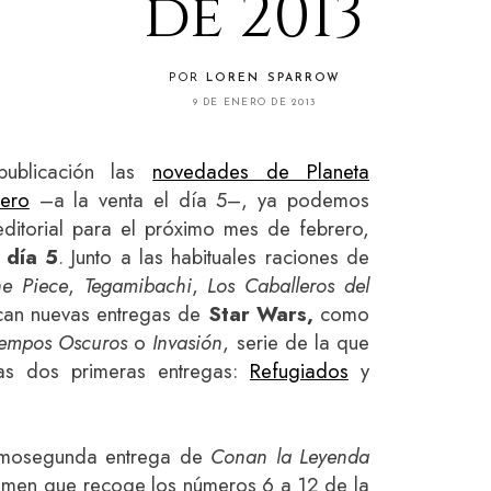
de 2013
POR
LOREN SPARROW
9 DE ENERO DE 2013
publicación las
novedades de Planeta
ero
–a la venta el día 5–, ya podemos
ditorial para el próximo mes de febrero,
 día 5
. Junto a las habituales raciones de
e Piece
,
Tegamibachi
,
Los Caballeros del
ican nuevas entregas de
Star Wars,
como
iempos Oscuros
o
Invasión
, serie de la que
las dos primeras entregas:
Refugiados
y
ecimosegunda entrega de
Conan la Leyenda
men que recoge los números 6 a 12 de la