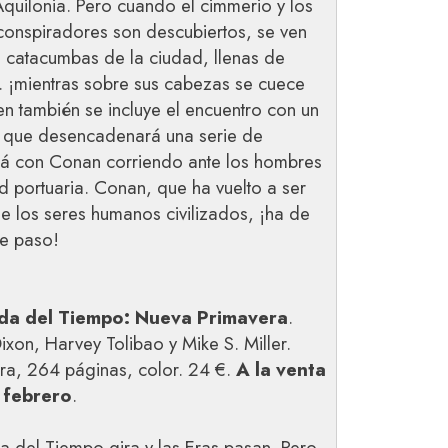
Aquilonia. Pero cuando el cimmerio y los
onspiradores son descubiertos, se ven
 catacumbas de la ciudad, llenas de
 ¡mientras sobre sus cabezas se cuece
en también se incluye el encuentro con un
o que desencadenará una serie de
rá con Conan corriendo ante los hombres
portuaria. Conan, que ha vuelto a ser
de los seres humanos civilizados, ¡ha de
se paso!
da del Tiempo: Nueva Primavera
.
xon, Harvey Tolibao y Mike S. Miller.
ra, 264 páginas, color. 24 €.
A la venta
 febrero
.
a del Tiempo gira y las Eras pasan. Pero