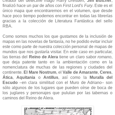
creador del detective mago Harry Dresden,
Jim Butcher
,
finalizó hace un par de años con
First Lord's Fury
. Este es el
único mapa que encontraremos en el volumen, que desde
hace poco tiempo podemos encontrar en todas las librerías
gracias a la colección de Literatura Fantástica del sello
RBA.
Como somos muchos los que gustamos de la inclusión de
mapas en las novelas de fantasía, no he podido evitar incluir
este como parte de nuestra colección personal de mapas de
mundos que nos gustaría visitar. En este caso en particular,
las tierras del
Reino de Alera
tiene un claro sabor
romano
,
que deja patente tanto en la ambientación como en la
nomenclatura de muchas de las regiones y ciudades del
continente.
El Mare Nostrum
, el
Valle de Amarante
,
Ceres
,
Ática
,
Aquitania
o
Antillus
, así como la
Muralla del
Escudo
–en clara similitud con el Muro de Adriano– son
sólo algunos de los lugares que pueden oírse de boca de
los juglares y personajes que pululan por las tabernas o
caminos del Reino de Alera.