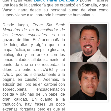
que hayan visto
Black Hawk Derribado
podrán hacerse
una idea de la carnicería que se organizó en
Somalia
, y que
Wasdin narra desde su personal punto de vista como
superviviente a tal horrenda hecatombe humanitaria.
Desde luego,
Team Six Seal:
Memorias de un francotirador de
las fuerzas especiales
es una
gozada de libro. Está acompañado
de fotografías y algún que otro
mapa táctico, un completo glosario,
bibliografía y un anexo con los
temas tratados alfabéticamente al
punto de que si no recuerdas la
diferencia entre un
HAHO
y un
HALO
, podrás ir directamente a la
página en cuestión. Además, la
edición del libro es en cartoné con
sobrecubierta, encuadernación
cosida y páginas de un papel de
gran calidad. En cuanto a la
traducción, hay frases un poco
extrañas, forzadas pero es que el