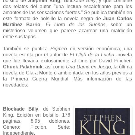
bolsillo de
Stephen King
,
Blockade Billy
, y que contiene
dos relatos del autor, "una lectura escalofriante para los
amantes de las sensaciones fuertes." Se publica también en
este formato de bolsillo la novela negra de
Juan Carlos
Martínez Barrio
,
El Libro de los Sueños
, sobre un
misterioso volumen que parece acarrear una maldición
entre sus tapas.
También se publica
Pigmeo
en versión económica
, una
novela escrita por el autor de
El Club de la Lucha
-novela
que fue llevada exitosamente al cine por David Fincher-
Chuck Palahniuk
, así como
Una Dama en Juego
, la última
novela de Clara Montero ambientada en los años previos a
la Primera Guerra Mundial.
Más información de las
novedades:
Blockade Billy
, de Stephen
King. Edición en bolsillo, 176
páginas, 8,95 doblones.
Género: Ficción. Serie:
Independiente.