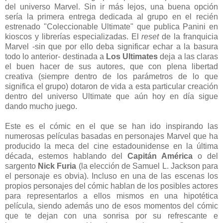
del universo Marvel. Sin ir más lejos, una buena opción
sería la primera entrega dedicada al grupo en el recién
estrenado "Coleccionable Ultimate" que publica Panini en
kioscos y librerías especializadas. El
reset
de la franquicia
Marvel -sin que por ello deba significar echar a la basura
todo lo anterior- destinada a
Los Ultimates
deja a las claras
el buen hacer de sus autores, que con plena libertad
creativa (siempre dentro de los parámetros de lo que
significa el grupo) dotaron de vida a esta particular creación
dentro del universo Ultimate que aún hoy en día sigue
dando mucho juego.
Este es el cómic en el que se han ido inspirando las
numerosas películas basadas en personajes Marvel que ha
producido la meca del cine estadounidense en la última
década, estemos hablando del
Capitán América
o del
sargento
Nick Furia
(la elección de Samuel L. Jackson para
el personaje es obvia). Incluso en una de las escenas los
propios personajes del cómic hablan de los posibles actores
para representarlos a ellos mismos en una hipotética
película, siendo además uno de esos momentos del cómic
que te dejan con una sonrisa por su refrescante e