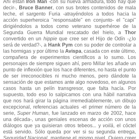
Ahí están
Iron Man
-con su nueva armadura, todo hay que
decir-,
Bruce Banner
,
con sus brotes contenidos de mala
leche, el sargento Furia -atrayéndolos a todos hacia la
acción superheroica "responsable" en conjunto- el "capi"
dirigiéndolos a todos como veterano superhéroe de la
Segunda Guerra Mundial rescatado del hielo, a
Thor
convertido en un
hippie
que cree ser el Hijo de Odín -¿lo
será de verdad?-, a
Hank Pym
con su poder de controlar a
las hormigas y por último la
Avispa
, casada con este último,
compañera de experimentos científicos a lo sumo.
Los
personajes de siempre siguen ahí, pero Millar les añade un
punto de inflexión que los hace diferentes, no hasta el punto
de ser irreconocibles ni mucho menos, pero dándote la
sensación de que estamos ante algo novedoso, en algunos
casos hasta un pelín transgresor, que falta hacía. Por
supuesto, todo eso lo salpicamos con una hábil narrativa
que nos hará girar la página irremediablemente, un dibujo
excepcional, referencias actuales -el primer número de la
serie,
Super Human
, fue lanzado en marzo de 2002, hace
una década-, unas geniales escenas de acción con unos
diálogos que ya quisieran otros tebeos... y
voilà
, el cóctel
está servido. Sólo queda por ver si su segunda entrega,
Seguridad Nacional
, mantiene el mismo nivel. Quiero creer