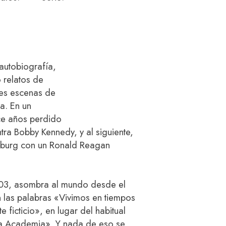
autobiografía,
 relatos de
ntes escenas de
a. En un
ce años perdido
ra Bobby Kennedy, y al siguiente,
itburg con un Ronald Reagan
003, asombra al mundo desde el
 las palabras «Vivimos en tiempos
te ficticio», en lugar del habitual
la Academia». Y nada de eso se