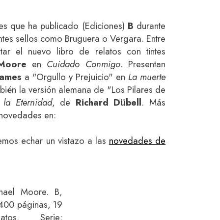
es que ha publicado (Ediciones)
B
durante
ntes sellos como Bruguera o Vergara. Entre
ar el nuevo libro de relatos con tintes
 Moore
en
Cuidado Conmigo
. Presentan
James
a "Orgullo y Prejuicio" en
La muerte
bién la versión alemana de "Los Pilares de
 la Eternidad
, de
Richard Dübell
. Más
 novedades en:
mos echar un vistazo a las
novedades de
hael Moore. B,
 400 páginas, 19
atos. Serie: