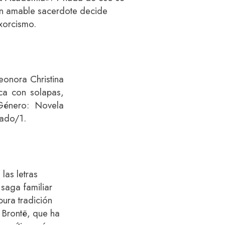
un amable sacerdote decide
xorcismo.
eonora Christina
ica con solapas,
Género: Novela
cado/1.
las letras
saga familiar
pura tradición
 Brontë, que ha