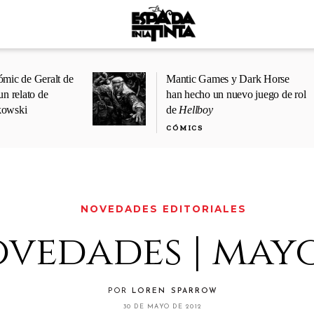
ómic de Geralt de
Mantic Games y Dark Horse
un relato de
han hecho un nuevo juego de rol
kowski
de
Hellboy
CÓMICS
NOVEDADES EDITORIALES
ovedades | mayo
POR
LOREN SPARROW
30 DE MAYO DE 2012