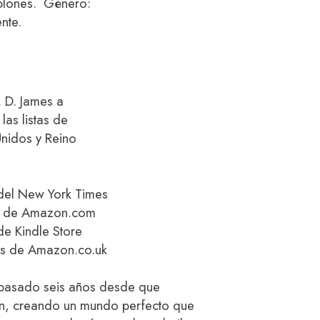
blones. Género:
nte.
. D. James a
las listas de
nidos y Reino
 del New York Times
os de Amazon.com
de Kindle Store
os de Amazon.co.uk
pasado seis años desde que
an, creando un mundo perfecto que