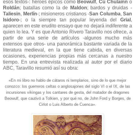
esos textos-: héroes épicos como
Beowulf
,
Cú Chulainn
o
Roldán
; batallas como la de
Maldon
; bardos y druidas -
Taliesin
,
Merlín
-; misioneros cristianos -
San Columba
,
San
Isidoro
-; o la siempre tan popular leyenda del
Grial
,
aparecen en este erudito ensayo que no dejará indiferente a
quien lo lea. Y es que Antonio Rivero Taravillo nos ofrece, a
partir de una serie de artículos -algunos mucho más
extensos que otros- una panorámica bastante variada de la
literatura medieval, en la que tiene cabida, en diversas
ocasiones, experiencias propias más cercanas a nuestro
tiempo. En una entrevista realizada al autor por el diario
ABC, Taravillo resumió así su obra:
«En mi libro no hablo de cátaros ni templarios, sino de lo que mejor
conozco: los guerreros celtas o anglosajones del siglo VI o el IX, de las
incursiones vikingas
y los cantares de gesta, del matador de dragones
Beowulf, que cautivó a Tolkien, y por qué no, de John Ford y Borges, de
Cirlot o Luis Alberto de Cuenca».