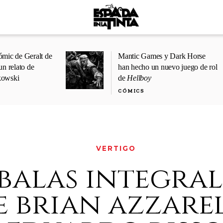
ómic de Geralt de
Mantic Games y Dark Horse
un relato de
han hecho un nuevo juego de rol
kowski
de
Hellboy
CÓMICS
VERTIGO
 balas integral
de brian azzare