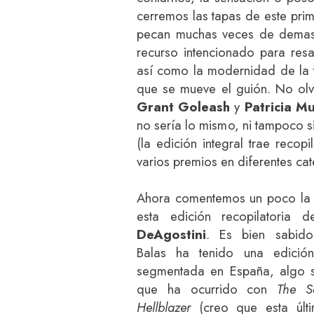
cerremos las tapas de este pri
pecan muchas veces de demasi
recurso intencionado para resa
así como la modernidad de la t
que se mueve el guión. No olvi
Grant Goleash
y
Patricia Mul
no sería lo mismo, ni tampoco s
(la edición integral trae recopi
varios premios en diferentes cat
Ahora comentemos un poco la 
esta edición recopilatoria
DeAgostini
. Es bien sabi
Balas ha tenido una edició
segmentada en España, algo si
que ha ocurrido con
The S
Hellblazer
(creo que esta últ