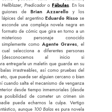
Hellblazer
,
Predicador
o
Fábulas
. En los
guiones de
Brian Azzarello
y los
lápices del argentino
Eduardo Risso
se
esconde una compleja novela negra en
formato de cómic que gira en torno a un
misterioso personaje conocido
simplemente como
Agente Graves
, el
cual selecciona a diferentes personas
(desconocemos al inicio si
ara entregarle un maletín que guarda en su
n balas irrastreables, así como pruebas del
jeto, que puede ser alguien cercano o bien
hí cuando salta el mecanismo de venganza
nterior desde tiempo inmemoriales (desde
a posibilidad de cometer un crimen sin
nadie pueda echarnos la culpa. Vertigo
antástico, aunque
100 Balas
es pura novela