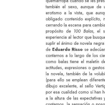
quemarropa cuando se les presen
también el sexo, aunque de 
erotismo a la vista, que aun
obligado contenido explícito, n
cerrando la escena para cambia
propósito de
100 Balas
, el 
experiencia al lector que busqu
suplir el ánimo de novela negra
de
Eduardo Risso
se adecúan
contarnos a lo largo de los ci
como balas tiene el maletín d
actitudes, expresiones o gesto
la novela, también de la volub
(para ello se emplean diferent
dibujo excelente, el sello Ver
por esa cualidad como sí han h
a la altura de las expectativa
contarnos, la sensación o po