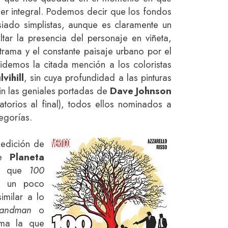
mer integral. Podemos decir que los fondos
ado simplistas, aunque es claramente un
ltar la presencia del personaje en viñeta,
rama y el constante paisaje urbano por el
demos la citada mención a los coloristas
vihill
, sin cuya profundidad a las pinturas
in las geniales portadas de
Dave Johnson
latorios al final), todos ellos nominados a
egorías.
edición de
 de
Planeta
do que
100
n un poco
milar a lo
andman
o
ima la que