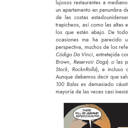
lujosos restaurantes a medianoc
un apartamento en penumbra de 
de las costas estadounidense
trapicheos, así como las altas 
los que están abajo. De tod
ocasiones me ha parecido un
perspectiva, muchos de los refe
Código Da Vinci
, entretejida c
Brown
,
Reservoir Dogs
) o las 
Stock
,
RocknRolla
), e incluso
Aunque debemos decir que salv
100 Balas
es demasiado cáusti
mayoría de las veces casi inexis