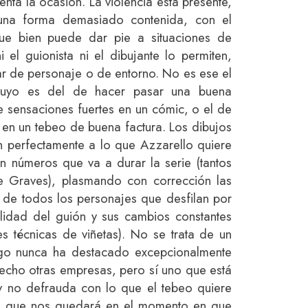
ta la ocasión. La violencia está presente,
una forma demasiado contenida, con el
que bien puede dar pie a situaciones de
i el guionista ni el dibujante lo permiten,
r de personaje o de entorno. No es ese el
suyo es del de hacer pasar una buena
e sensaciones fuertes en un cómic, o el de
 en un tebeo de buena factura. Los dibujos
 perfectamente a lo que Azzarello quiere
en números que va a durar la serie (tantos
e Graves), plasmando con corrección las
s de todos los personajes que desfilan por
ilidad del guión y sus cambios constantes
es técnicas de viñetas). No se trata de un
tigo nunca ha destacado excepcionalmente
echo otras empresas, pero sí uno que está
s y no defrauda con lo que el tebeo quiere
so que nos quedará en el momento en que