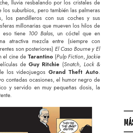
he, lluvia resbalando por los cristales de
los suburbios, pero también las palmeras
s, los pandilleros con sus coches y sus
esferas millonarias que mueven los hilos de
o eso tiene
100 Balas
, un cóctel que en
a atractiva mezcla entre (siempre con
rentes son posteriores)
El Caso Bourne
y El
on el cine de
Tarantino
(
Pulp Fiction
,
Jackie
películas de
Guy Ritchie
(
Snatch, Lock &
 de los videojuegos
Grand Theft Auto
.
o contadas ocasiones, el humor negro de
co y servido en muy pequeñas dosis, la
tente.
MÁ