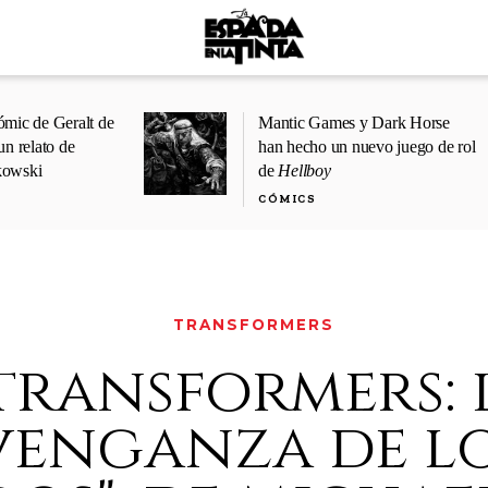
ómic de Geralt de
Mantic Games y Dark Horse
un relato de
han hecho un nuevo juego de rol
kowski
de
Hellboy
CÓMICS
TRANSFORMERS
transformers: 
venganza de l