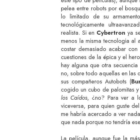
este tipo de películas), aunqu
pelea entre robots por el bosq
lo limitado de su armamento
tecnológicamente ultraavanz
realista. Si en
Cybertron
ya se
menos la misma tecnologia al a
costar demasiado acabar con
cuestiones de la épica y el he
hay alguna que otra secuencia 
no, sobre todo aquellas en las 
sus compañeros Autobots (
Bu
cogido un cubo de palomitas y
los Caídos
, ¿no? Para ver a l
viceversa, para quien guste del
me habría acercado a ver nada 
que nada porque no tendría ese
La película, aunque fue la más