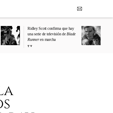
Ridley Scott confirma que hay
una serie de televisión de
Blade
Runner
en marcha
TV
la
os