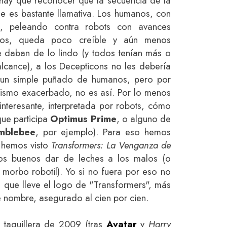
e hay que reconocer que la secuencia de la
ue es bastante llamativa. Los humanos, con
, peleando contra robots con avances
ados, queda poco creíble y aún menos
 daban de lo lindo (y todos tenían más o
lcance), a los Decepticons no les debería
 un simple puñado de humanos, pero por
roismo exacerbado, no es así. Por lo menos
interesante, interpretada por robots, cómo
que participa
Optimus Prime
, o alguno de
mblebee
, por ejemplo). Para eso hemos
 hemos visto
Transformers: La Venganza de
os buenos dar de leches a los malos (o
 morbo robotil). Yo si no fuera por eso no
que lleve el logo de "Transformers", más
 nombre, asegurado al cien por cien.
 taquillera de 2009 (tras
Avatar
y
Harry