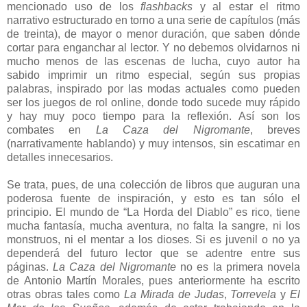
mencionado uso de los
flashbacks
y al estar el ritmo
narrativo estructurado en torno a una serie de capítulos (más
de treinta), de mayor o menor duración, que saben dónde
cortar para enganchar al lector. Y no debemos olvidarnos ni
mucho menos de las escenas de lucha, cuyo autor ha
sabido imprimir un ritmo especial, según sus propias
palabras, inspirado por las modas actuales como pueden
ser los juegos de rol online, donde todo sucede muy rápido
y hay muy poco tiempo para la reflexión. Así son los
combates en
La Caza del Nigromante
, breves
(narrativamente hablando) y muy intensos, sin escatimar en
detalles innecesarios.
Se trata, pues, de una colección de libros que auguran una
poderosa fuente de inspiración, y esto es tan sólo el
principio. El mundo de “La Horda del Diablo” es rico, tiene
mucha fantasía, mucha aventura, no falta la sangre, ni los
monstruos, ni el mentar a los dioses. Si es juvenil o no ya
dependerá del futuro lector que se adentre entre sus
páginas.
La Caza del Nigromante
no es la primera novela
de Antonio Martín Morales, pues anteriormente ha escrito
otras obras tales como
La Mirada de Judas
,
Torrevela
y
El