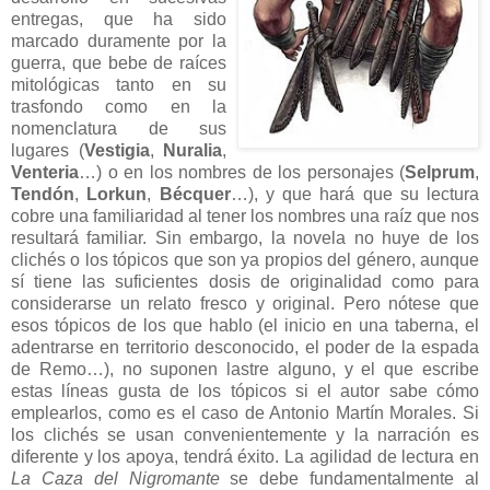
entregas, que ha sido
marcado duramente por la
guerra, que bebe de raíces
mitológicas tanto en su
trasfondo como en la
nomenclatura de sus
lugares (
Vestigia
,
Nuralia
,
Venteria
…) o en los nombres de los personajes (
Selprum
,
Tendón
,
Lorkun
,
Bécquer
…), y que hará que su lectura
cobre una familiaridad al tener los nombres una raíz que nos
resultará familiar. Sin embargo, la novela no huye de los
clichés o los tópicos que son ya propios del género, aunque
sí tiene las suficientes dosis de originalidad como para
considerarse un relato fresco y original. Pero nótese que
esos tópicos de los que hablo (el inicio en una taberna, el
adentrarse en territorio desconocido, el poder de la espada
de Remo…), no suponen lastre alguno, y el que escribe
estas líneas gusta de los tópicos si el autor sabe cómo
emplearlos, como es el caso de Antonio Martín Morales. Si
los clichés se usan convenientemente y la narración es
diferente y los apoya, tendrá éxito. La agilidad de lectura en
La Caza del Nigromante
se debe fundamentalmente al