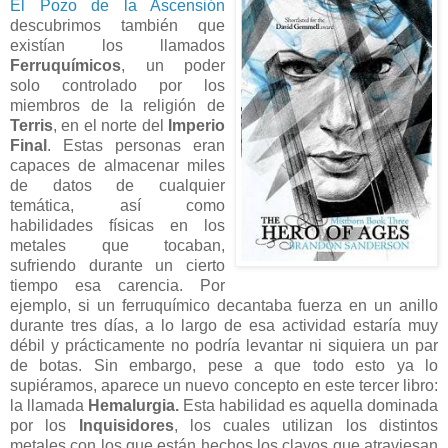
El Pozo de la Ascensión
descubrimos también que
existían los llamados
Ferruquímicos
, un poder
solo controlado por los
miembros de la religión de
Terris
, en el norte del
Imperio
Final
. Estas personas eran
capaces de almacenar miles
de datos de cualquier
temática, así como
habilidades físicas en los
metales que tocaban,
sufriendo durante un cierto
tiempo esa carencia. Por
ejemplo, si un ferruquímico decantaba fuerza en un anillo
durante tres días, a lo largo de esa actividad estaría muy
débil y prácticamente no podría levantar ni siquiera un par
de botas. Sin embargo, pese a que todo esto ya lo
supiéramos, aparece un nuevo concepto en este tercer libro:
la llamada
Hemalurgia.
Esta habilidad es aquella dominada
por los
Inquisidores
, los cuales utilizan los distintos
metales con los que están hechos los clavos que atraviesan