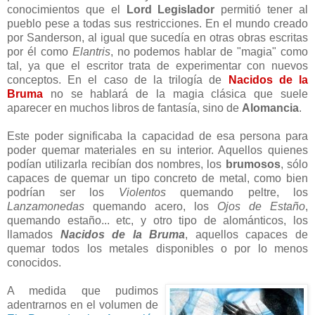
conocimientos que el
Lord Legislador
permitió tener al
pueblo pese a todas sus restricciones. En el mundo creado
por Sanderson, al igual que sucedía en otras obras escritas
por él como
Elantris
, no podemos hablar de "magia" como
tal, ya que el escritor trata de experimentar con nuevos
conceptos. En el caso de la trilogía de
Nacidos de la
Bruma
no se hablará de la magia clásica que suele
aparecer en muchos libros de fantasía, sino de
Alomancia
.
Este poder significaba la capacidad de esa persona para
poder quemar materiales en su interior. Aquellos quienes
podían utilizarla recibían dos nombres, los
brumosos
, sólo
capaces de quemar un tipo concreto de metal, como bien
podrían ser los
Violentos
quemando peltre, los
Lanzamonedas
quemando acero, los
Ojos de Estaño
,
quemando estaño... etc, y otro tipo de alománticos, los
llamados
Nacidos de la Bruma
, aquellos capaces de
quemar todos los metales disponibles o por lo menos
conocidos.
A medida que pudimos
adentrarnos en el volumen de