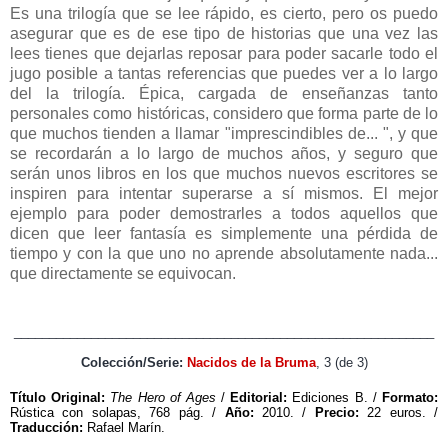
Es una trilogía que se lee rápido, es cierto, pero os puedo
asegurar que es de ese tipo de historias que una vez las
lees tienes que dejarlas reposar para poder sacarle todo el
jugo posible a tantas referencias que puedes ver a lo largo
del la trilogía. Épica, cargada de enseñanzas tanto
personales como históricas, considero que forma parte de lo
que muchos tienden a llamar "imprescindibles de... ", y que
se recordarán a lo largo de muchos años, y seguro que
serán unos libros en los que muchos nuevos escritores se
inspiren para intentar superarse a sí mismos. El mejor
ejemplo para poder demostrarles a todos aquellos que
dicen que leer fantasía es simplemente una pérdida de
tiempo y con la que uno no aprende absolutamente nada...
que directamente se equivocan.
____________________________________________________________
Colección/Serie:
Nacidos de la Bruma
, 3 (de 3)
Título Original:
The Hero of Ages
/
Editorial:
Ediciones B
. /
Formato:
Rústica con solapas, 768 pág. /
Año:
2010. /
Precio:
22 euros. /
Traducción:
Rafael Marín.