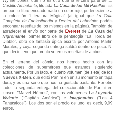
Wynne Jones, que no es otro que la tercera parte de
El
Castillo Ambulante
, titulada
La Casa de los Mil Pasillos
. Es
un bonito libro encuadernado en color rojo, perteneciente a
la colección "Literatura Mágica" (al igual que
La Guía
Completa de Fantasilandia
y
Dentro del Laberinto
; podéis
encontrar reseñas de los mismos en la página). También de
agradecer el envío por parte de
Everest
de
La Caza del
Nigromante
, primer libro de la pentalogía "La Horda del
Diablo", obra de fantasía épica escrita por Antonio Martín
Morales, y cuya segunda entrega saldrá dentro de poco. Ni
que decir tiene que pronto veremos reseñas de ambos.
En el terreno del cómic, nos hemos hecho con las
colecciones de superhéroes que estamos siguiendo
actualmente. Por un lado, el cuarto volumen (de siete) de los
Nuevos X-Men
, que editó Panini en en su momento en tapa
dura, y es una serie que nos ha gustado bastante. Por otro
lado, la segunda entrega del coleccionable de Panini en
kiosco, "Marvel Héroes", con los volúmenes
La Leyenda
Viviente
("Capitán América") e
Imaginautas
("Los 4
Fantásticos"). Los dos por el precio de uno, es decir, 9,99
euros.