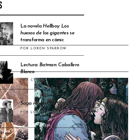
S
La novela
Hellboy: Los
huesos de los gigantes
se
transforma en cómic
POR LOREN SPARROW
Lectura:
Batman: Caballero
Blanco
POR CYRAM
Saga
regresa en 2022
POR LOREN SPARROW