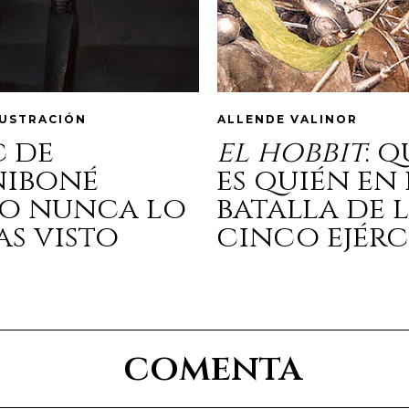
LUSTRACIÓN
ALLENDE VALINOR
c de
el hobbit
: 
niboné
es quién en 
o nunca lo
batalla de 
as visto
cinco ejérc
comenta