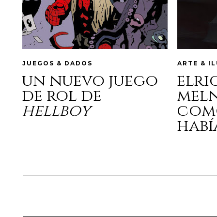
JUEGOS & DADOS
ARTE & I
un nuevo juego
elri
de rol de
mel
hellboy
com
habí