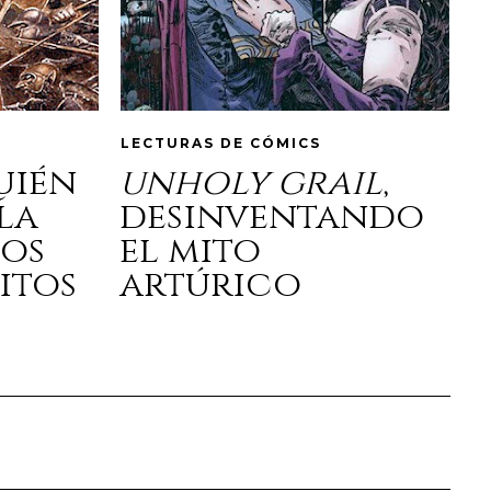
LECTURAS DE CÓMICS
quién
unholy grail
,
la
desinventando
los
el mito
itos
artúrico